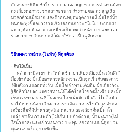
กับอาหารที่กินเข้าไป ระบบเผาผลาญจะลดการทำงานน้อย
ลง เสี่ยงต่อภาวะขาดสารอาหาร ร่างกายผอมลง สูญเสีย
มวลกล้ามเนื้อมาก และถ้าคุณหยุดพฤติกรรมนี้เมื่อไหร่น้ำ
หนักจะพุ่งขึ้นอย่างรวดเร็ว เจอกับภาวะ “โยโย่” ระบบเผา
ผลาญพัง กลับมาอ้วนเหมือนเดิม ลดน้ำหนักยาก และกว่า
ร่างกายจะกลับมาปกติก็ต้องใช้เวลาฟื้นฟูอีกนาน
วิธีลดความอ้วน (ไขมัน) ที่ถูกต้อง
- กินให้เป็น
หลักการมีง่ายๆ ว่า “หนักเช้า เบาเที่ยง เลี่ยงเย็น เว้นดึก”
มื้อเช้าต้องเป็นมื้ออาหารหลักเพราะเป็นจุดเริ่มต้นของการ
ใช้พลังงานตลอดทั้งวัน เมื่อมื้อเช้าทานเต็มอิ่ม มื้อเที่ยงก็จะ
รู้สึกหิวน้อยลง แต่ควรทานให้ได้ครึ่งหนึ่งของมื้อเช้า และมื้อ
เย็นควรทานก่อน 6 โมงเย็น โดยเน้นผัก เนื้อสัตว์ไม่ติดมัน
ผลไม้หวานน้อย เลี่ยงอาหารรสจัด อาหารไขมันสูง จำกัด
เครื่องดื่มที่มีน้ำตาลสูงในแต่ละวัน ลองเลือกดื่มเป็น น้ำ
เปล่า ชาจีน กาแฟดำ(ไม่เกิน 1 แก้วต่อวัน) น้ำมะนาว(ไม่
ใส่น้ำตาล) และเข้านอนช่วง 4-5 ทุ่ม ลองทำแบบนี้ทุกๆ วัน
หุ่นคุณจะเริ่มดูกระชับขึ้น