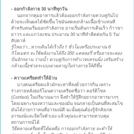
- ออกกำลังกาย 30 นาทีทุกวัน
นอกจากคุมอาหารแล้วต้องออกกำลังกายควบคู่กันไป
ด้วยจะเห็นผลได้ชัดขึ้น ไขมันลดลงกล้ามเนื้อเข้าแทนที่
สำหรับคนเริ่มออกกำลังกาย อาจเริ่มต้นการเดินเร็ว ก้าวขา
ยาวๆ และแกว่งแขน ประมาณ 30 นาทีทำติดต่อกัน 5 วัน/
สัปดาห์
รู้ไหมว่า...หากเดินได้เร็วถึง 1 ชั่วโมงหรือประมาณ 6
กิโลเมตร จะใช้พลังงานได้ถึง 350 แคลลอรี่ หรืออาจจะลอง
ปั่นจักรยาน ว่ายน้ำ ควบคู่กับการทำเวทเทรนนิ่ง เสริมสร้าง
กล้ามเนื้อช่วยระบบเผาผลาญในร่างกายให้ดีขึ้น
- ความเครียดทำให้อ้วน
บางคนเครียดแล้วมักจะหาที่ลงด้วยการกิน เพราะ
ร่างกายหลั่งฮอร์โมนความเครียดชื่อว่า คอร์ติโซล
(Cortisol) ในปริมาณมาก จึงทำให้รู้สึกอยากอาหารมากๆ
โดยเฉพาะของหวานและของมัน จนกลายเป็นคนที่สะสมไข
มันได้ง่ายกว่าคนที่อารมณ์ดี ฉะนั้นคุณต้องรู้จักสังเกต
อารมณ์และจิตใจตัวเอง แล้วคุณจะสามารถควบคุม
สถานการณ์ได้
วิธีคลายเครียดที่ได้ผลคือ การออกกำลังกาย จะทำให้