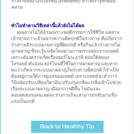
ร่างกายหลั่ง เอ็นโดรฟิน (Endorphin) ทำให้เรารู้สึกผ่อน
คลาย
ทำไมทำตามวิธีเหล่านี้แล้วยังไม่ได้ผล
คุณอาจไม่ได้อ้วนเพราะพฤติกรรมการใช้ชีวิต แต่อาจ
เข้าข่ายภาวะอ้วนจากความผิดปกติในร่างกาย คือเกิดจาก
ร่างกายมีระบบเผาผลาญที่ผิดปกติ หรือกินแล้วร่างกายไม่
เผาผลาญ ซึ่งจะรู้แน่ชัดโดยผ่านการตรวจสอบจากแพทย์
เพราะต้องตรวจเช็คเรื่องฮอร์โมน อาทิ ต่อมใต้สมอง
ไทรอยด์ ตับอ่อน ฮอร์โมนที่ใช้ในการเผาผลาญ และหาก
พบว่าเกิดจากระบบเผาผลาญในร่างกายผิดปกติ ก็จำเป็น
ต้องอยู่ภายใต้การดูแลของแพทย์ เพราะแพทย์จะทำการ
วินิจฉัยปรับเปลี่ยนวิตามิน ปรับปรุงเกลือแร่เพื่อเข้าไปช่วย
เรื่องระบบเผาผลาญ เมื่ออาการดีขึ้น ไขมันและ
คอเลสเตอรอลจะลดลง ร่างกายก็จะสามารถกลับมาแข็ง
แรงเป็นปกติ
Back to Healthy Tip