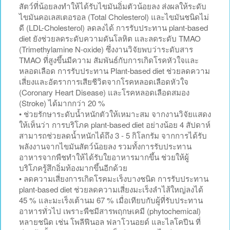
สัตว์ที่น้อยลงทำให้ได้รับไขมันอิ่มตัวน้อยลง ส่งผลให้ระดับ
ไขมันคอเลสเตอรอล (Total Cholesterol) และไขมันชนิดไม่
ดี (LDL-Cholesterol) ลดลงได้ การรับประทาน plant-based
diet ยังช่วยลดระดับความดันโลหิต และลดระดับ TMAO
(Trimethylamine N-oxide) ซึ่งงานวิจัยพบว่าระดับสาร
TMAO ที่สูงขึ้นมีความ สัมพันธ์กับการเกิดโรคหัวใจและ
หลอดเลือด การรับประทาน Plant-based diet ช่วยลดความ
เสี่ยงและอัตราการเสียชีวิตจากโรคหลอดเลือดหัวใจ
(Coronary Heart Disease) และโรคหลอดเลือดสมอง
(Stroke) ได้มากกว่า 20 %
• ช่วยรักษาระดับน้ำหนักตัวให้เหมาะสม จากงานวิจัยแสดง
ให้เห็นว่า การบริโภค plant-based diet อย่างน้อย 4 สัปดาห์
สามารถช่วยลดน้ำหนักได้ถึง 3 - 5 กิโลกรัม จากการได้รับ
พลังงานจากไขมันสัตว์น้อยลง รวมทั้งการรับประทาน
อาหารจากพืชทำให้ได้รับใยอาหารมากขึ้น ช่วยให้ผู้
บริโภครู้สึกอิ่มท้องมากขึ้นอีกด้วย
• ลดความเสี่ยงการเกิดโรคมะเร็งบางชนิด การรับประทาน
plant-based diet ช่วยลดความเสี่ยงมะเร็งลำไส้ใหญ่ลงได้
45 % และมะเร็งเต้านม 67 % เมื่อเทียบกับผู้ที่รับประทาน
อาหารทั่วไป เพราะพืชมีสารพฤกษเคมี (phytochemical)
หลายชนิด เช่น โพลีฟีนอล ฟลาโวนอยด์ และไลโคปีน ที่