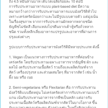
ถึง 4.5 หมื่นล้านบาท เติบโตเฉลี่ยร้อยละ 10 ต่อปี
การรับประทานอาหารแบบ plant-based diet มีความ
หมายกว้างกว่าการรับประทานอาหารแบบมังสวิรัติทั่วไป
เพราะเคร่งครัดน้อยกว่าและไม่มีรูปแบบตายตัว แต่มุ่งเน้น
ในเรื่องสุขภาพ จากการรับประทานผักหลากหลายชนิด
ธัญพืชไม่ขัดสี เลือกแหล่งโปรตีนจากเต้าหู้หรือถั่วหลาก
ชนิด รวมทั้งหลีกเลี่ยงอาหารแปรรูปและอาหารที่ผ่านการ
ปรุงแต่งต่างๆ
รูปแบบการรับประทานอาหารมังสวิรัติมีหลายประเภท ดังนี้
1. Vegan เป็นแนวทางการรับประทานอาหารที่ค่อนข้าง
เคร่งครัด โดยรับประทานเฉพาะอาหารจากธัญพืช ผัก และ
ผลไม้ งดรับประทานเนื้อสัตว์ รวมถึงและผลิตภัณฑ์จาก
สัตว์ เครื่องปรุงรส และส่วนผสมใดๆ ที่มาจากสัตว์ เช่น น้ำ
ผึ้ง นม หรือ เนย
2. Semi-vegetarians หรือ Flexitarian คือ การรับประทาน
มังสวิรัติแบบยืดหยุ่น ไม่เคร่งครัดเท่าการรับประทานแบบวี
แกน เน้นรับประทานอาหารจากพืชเป็นหลัก แต่อาจรับ
ประทานเนื้อสัตว์หรือผลิตภัณฑ์จากสัตว์ในบางโอกาส ขึ้น
กับแนวทางของแต่ละคน ตัวอย่างเช่น ในหนึ่งสัปดาห์อาจ