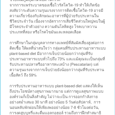
จากการแพร่ระบาดของเชื้อไวรัสโควิด-19 ทำให้เกิดข้อ
สงสัยว่าระดับความรุนแรงจากการติดเชื้อโควิด-19 อาจมี
ความเกี่ยวข้องกับลักษณะอาหารที่ผู้ป่วยรับประทานใน
ชีวิตประจำวัน เนื่องจากอัตราการเสียชีวิตส่วนใหญ่พบในผู้
มีโรคประจำตัวอย่าง ความดันโลหิตสูง โรคเบาหวาน
ประเภทที่สอง หรือโรคไขมันและหลอดเลือด
การศึกษาในกลุ่มบุคลากรทางแพทย์ที่สัมผัสเสี่ยงสูงต่อการ
ติดเชื้อ ให้ผลที่น่าสนใจว่า กลุ่มคนที่รับประทานอาหารแบบ
plant-based diet มีอาการเจ็บป่วยน้อยกว่ากลุ่มที่รับ
ประทานอาหารแบบทั่วไปถึง 73% และแม้คุณจะเป็นกลุ่มที่
รับประทานปลาหรืออาหารทะเลบ้าง (Pescatarian) แต่
ความรุนแรงจากการเจ็บป่วยยังน้อยกว่ากลุ่มที่รับประทาน
เนื้อสัตว์ ถึง 59%
การรับประทานอาหารแบบ plant-based diet แสดงให้เห็น
ถึงประโยชน์ทางสุขภาพมากมาย แต่การดูแลสุขภาพแบบ
องค์รวมก็เป็นสิ่งสำคัญ ไม่ว่าจะเป็น การออกกำลังกาย
อย่างสม่ำเสมอ 30 นาที อย่างน้อย 5 วันต่อสัปดาห์, การ
นอนหลับพักผ่อนให้เพียงพออย่างน้อย 7-8 ชั่วโมงต่อวัน,
การงดสูบบุหรี่และดื่มแอลกอฮอล์ รวมถึงการฝึกทำสมาธิ