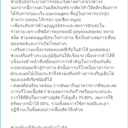
ช่วยยับยั้งกระบวนการก่อมะเร็งผ่านทางกลไกต่างๆ
นอกจากนี้การงดเว้นผลิตภัณฑ์จากสัตว์ทำให้หลีกเลี่ยงการ
ได้รับสารก่อมะเร็ง (carcinogen) ที่อยู่ในอาหารแปรรูป
จำพวก เบคอน ไส้กรอก กุนเชียง หมูยอ
• เพิ่มระดับสารต้านอนุมูลอิสระและลดการอักเสบใน
ร่างกาย เพราะพืชมีสารพฤกษเคมี (phytonutrients) หลาย
ชนิด ช่วยลดอนุมูลอิสระในร่างกาย ซึ่งเป็นสาเหตุการเสื่อม
ของเซลล์และการเกิดโรคต่างๆ
• เสริมความแข็งแรงของแบคทีเรียในลำไส้ (probiotics)
ช่วยเสริมสร้างระบบภูมิคุ้มกันให้แข็งแรง เนื่องจากลำไส้ที่
แข็งแรงทำหน้าที่เสมือนปราการสำคัญในการป้องกันสิ่ง
แปลกปลอมเข้าสู่ร่างกาย ดังนั้นการบริโภคใยอาหารจาก
ผักและผลไม้เป็นประจำจึงช่วยเสริมสร้างการเจริญเติบโต
ของแบคทีเรียชนิดดีได้
• ส่งผลดีต่อสิ่งแวดล้อม การหันมากินอาหารจากพืชและลด
การบริโภคเนื้อสัตว์ ช่วยลดการเกิดก๊าซเรือนกระจกและ
การใช้ที่ดินในการทำปศุสัตว์ได้สูงถึง 70-80%, ลดการใช้
ทรัพยากรน้ำได้ 50%, รวมทั้งลดการใช้สารเคมีและยา
ปฏิชีวนะในขั้นตอนการเลี้ยงสัตว์อีกด้วย
ช่วยเพิ่มภูมิคุ้มกัน ต่อต้านไวรัส