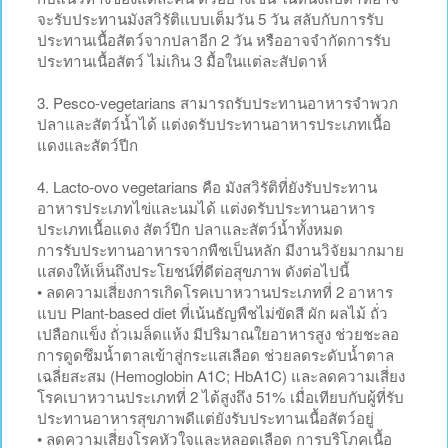
จะรับประทานมังสวิรัติแบบเต็มวัน 5 วัน สลับกับการรับ
ประทานเนื้อสัตว์จากปลาอีก 2 วัน หรืออาจจำกัดการรับ
ประทานเนื้อสัตว์ ไม่เกิน 3 มื้อในแต่ละสัปดาห์
3. Pesco-vegetarians สามารถรับประทานอาหารจำพวก
ปลาและสัตว์น้ำได้ แต่งดรับประทานอาหารประเภทเนื้อ
แดงและสัตว์ปีก
4. Lacto-ovo vegetarians คือ มังสวิรัติที่ยังรับประทาน
อาหารประเภทไข่และนมได้ แต่งดรับประทานอาหาร
ประเภทเนื้อแดง สัตว์ปีก ปลาและสัตว์น้ำทั้งหมด
การรับประทานอาหารจากพืชเป็นหลัก มีงานวิจัยมากมาย
แสดงให้เห็นถึงประโยชน์ที่ดีต่อสุขภาพ ดังต่อไปนี้
• ลดความเสี่ยงการเกิดโรคเบาหวานประเภทที่ 2 อาหาร
แบบ Plant-based diet ที่เน้นธัญพืชไม่ขัดสี ผัก ผลไม้ ถั่ว
เปลือกแข็ง ถั่วเมล็ดแห้ง มีปริมาณใยอาหารสูง ช่วยชะลอ
การดูดซึมน้ำตาลเข้าสู่กระแสเลือด ช่วยลดระดับน้ำตาล
เฉลี่ยสะสม (Hemoglobin A1C; HbA1C) และลดความเสี่ยง
โรคเบาหวานประเภทที่ 2 ได้สูงถึง 51% เมื่อเทียบกับผู้ที่รับ
ประทานอาหารสุขภาพดีแต่ยังรับประทานเนื้อสัตว์อยู่
• ลดความเสี่ยงโรคหัวใจและหลอดเลือด การบริโภคเนื้อ