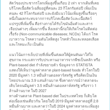
สัตว์ของประชากรโลกเพิ่มสูงขึ้นเกือบ 2 เท่า จากเดิมที่เคย
บริโภคเนื้อสัตว์เฉลี่ยอยู่ที่คนละ 23 กิโลกรัมต่อปี เพิ่มเป็น
คนละ 42 กิโลกรัมต่อปี และยังมีแนวโน้มเพิ่มสูงขึ้นเรื่อยๆ
หนึ่งในผลกระทบจากการบริโภคเนื้อสัตว์และเนื้อสัตว์
แปรรูปที่เพิ่มขึ้น คือร่างกายได้รับไขมันอิ่มตัวและสาร
เจือปนต่างๆ เพิ่มมากขึ้น สิ่งเหล่านี้ก่อให้เกิดโรคไม่ติดต่อ
เรื้อรัง (Non-communicable diseases; NCDs) ได้แก่ โรค
เบาหวาน โรคความดันโลหิตสูง โรคหัวใจและหลอดเลือด
และโรคมะเร็ง เป็นต้น
แนวโน้มการเจ็บป่วยที่เพิ่มขึ้นส่งผลให้ผู้คนหันมาใส่ใจ
สุขภาพ กระแสการรับประทานอาหารจากพืชเป็นหลัก หรือ
Plant-based diet กำลังขยายตัว ข้อมูลจาก STATISTA
แสดงให้เห็นว่ามูลค่าตลาด plant-based foods ทั่วโลกในปี
2020 มีมูลค่า 1.3 หมื่นล้านดอลลาร์สหรัฐ หรือคิดเป็นเงิน
ไทยประมาณ 3.9 แสนล้านบาท ซึ่งคาดการณ์ว่าตลาดจะ
เติบโตจนมีมูลค่า 3.5 หมื่นล้านดอลลาห์สหรัฐ หรือราว 1
ล้านล้านบาท ในปี 2027
ทางด้านตลาด Plant-based diet ในประเทศไทย ก็เติบโต
ต่อเนื่องเช่นเดียวกัน โดยในปี 2019 มีมูลค่าตลาดอยู่ที่ 2.8
หมื่นล้านบาท และคาดว่าในปี 2024 มูลค่าตลาดจะเพิ่มสูง