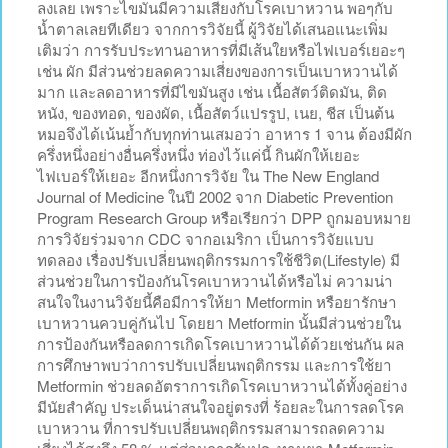
ลงเลย เพราะไขมันมีความเสี่ยงกับโรคเบาหวาน พอๆกับ
น้ำตาลเลยทีเดียว จากการวิจัยนี้ ผู้วิจัยได้เสนอแนะเพิ่ม
เติมว่า การรับประทานอาหารที่มีเส้นใยหรือไฟเบอร์เยอะๆ
เช่น ผัก มีส่วนช่วยลดความเสี่ยงของการเป็นเบาหวานได้
มาก และลดอาหารที่มีไขมันสูง เช่น เนื้อสัตว์ติดมัน, ติด
หนัง, ของทอด, ของผัด, เนื้อสัตว์แปรรูป, เนย, ชีส เป็นต้น
หมอจึงได้เน้นย้ำกับทุกท่านเสมอว่า อาหาร 1 จาน ต้องมีผัก
ครึ่งหนึ่งอย่างอื่นครึ่งหนึ่ง ท่องไว้แค่นี้ กินผักให้เยอะ
ไฟเบอร์ให้เยอะ อีกหนึ่งการวิจัย ใน The New England
Journal of Medicine ในปี 2002 จาก Diabetic Prevention
Program Research Group หรือเรียกว่า DPP ถูกมอบหมาย
การวิจัยร่วมจาก CDC จากอเมริกา เป็นการวิจัยแบบ
ทดลอง เรื่องปรับเปลี่ยนพฤติกรรมการใช้ชีวิต(Lifestyle) มี
ส่วนช่วยในการป้องกันโรคเบาหวานได้หรือไม่ ความน่า
สนใจในงานวิจัยนี้คือมีการให้ยา Metformin หรือยารักษา
เบาหวานควบคู่กันไป โดยยา Metformin นั้นมีส่วนช่วยใน
การป้องกันหรือลดการเกิดโรคเบาหวานได้ด้วยเช่นกัน ผล
การศึกษาพบว่าการปรับเปลี่ยนพฤติกรรม และการใช้ยา
Metformin ช่วยลดอัตราการเกิดโรคเบาหวานได้ทั้งคู่อย่าง
มีนัยสำคัญ ประเด็นน่าสนใจอยู่ตรงที่ ร้อยละในการลดโรค
เบาหวาน ที่การปรับเปลี่ยนพฤติกรรมสามารถลดความ