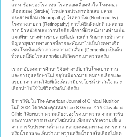
แทรกซ้อนของโรค เช่น โรคหลอดเลือดหัวใจ โรคหลอด
เลือดสมอง (Stroke) โรคปลายประสาทอักเสบ ปลาย
ประสาทเสื่อม (Neuropathy) โรคทางไต (Nephropathy)
โรคทางสายตา (Retinopathy) การได้ยินผิดปกติ แผลหาย
ยาก ผิวหนังอักเสบง่ายหรือติดเชื้อราที่ผิวหนัง บางท่านเป็น
แผลที่ขา บางท่านชาปลายมือปลายเท้า รักษาหายช้า จาก
ปัญหาสุขภาพทางกายที่อาจจะพัฒนาไปเป็นโรคทางจิต
เช่น โรคซึมเศร้า ภาวะความจำเสื่อม (Dementia) เป็นต้น
ทั้งหมดนี้คือโรคแทรกซ้อนที่เกิดจากเบาหวานครับ
เรามาอัปเดตการศึกษาวิจัยต่างๆเกี่ยวกับโรคเบาหวาน
และการดูแลรักษาในปัจจุบันมีมากมาย หมอขอเลือกและ
สรุปมาจากงานวิจัยที่เล็งเห็นว่ามีประโยชน์ น่าสนใจ และ
เลือกนำไปใช้ในชีวิตจริงกันได้ครับ
มีการวิจัยใน The American Journal of Clinical Nutrition
ในปี 2004 โดยคณะคุณหมอ Lee S Gross จาก Cleveland
Clinic วิจัยพบว่า ความเสี่ยงของโรคเบาหวาน จากการรับ
ประทานอาหารประเภทไขมันนั้น เทียบเท่ากับความเสี่ยง
จากการรับประทานน้ำตาล หลายคนหยุดทานอาหารหวาน
หรือน้ำตาล จะเห็นว่าเบาหวานหรือน้ำตาลในเลือดไม่ลด