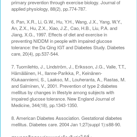
primary prevention through exercise biology. Journal of
applied physiology, 88(2), pp.774-787.
6. Pan, X.R., Li, G.W., Hu, Y.H., Wang, J.X., Yang, W.Y.,
An, Z.X., Hu, Z.X., Xiao, J.Z., Cao, H.B., Liu, P.A. and
Jiang, X.G., 1997. Effects of diet and exercise in
preventing NIDDM in people with impaired glucose
tolerance: the Da Qing IGT and Diabetes Study. Diabetes
care, 20(4), pp.537-544.
7. Tuomilehto, J., Lindström, J., Eriksson, J.G., Valle, T.T.,
Hämäläinen, H., Ilanne-Parikka, P., Keinänen-
Kiukaanniemi, S., Laakso, M., Louheranta, A., Rastas, M.
and Salminen, V., 2001. Prevention of type 2 diabetes
mellitus by changes in lifestyle among subjects with
impaired glucose tolerance. New England Journal of
Medicine, 344(18), pp.1343-1350.
8. American Diabetes Association. Gestational diabetes
mellitus. Diabetes care. 2004 Jan 1;27(suppl 1):s88-90.