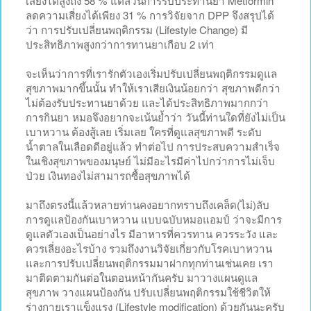
เสี่ยงได้สูงถึง 58 % แต่ส่วนการรับประทานยา Metformin
ลดความเสี่ยงได้เพียง 31 % การวิจัยจาก DPP จึงสรุปได้
ว่า การปรับเปลี่ยนพฤติกรรม (Lifestyle Change) มี
ประสิทธิภาพสูงกว่าการทานยาเกือบ 2 เท่า
จะเห็นว่าการที่เรารักตัวเองเริ่มปรับเปลี่ยนพฤติกรรมดูแล
สุขภาพมากขึ้นนั้น ทำให้เราเสียเงินน้อยกว่า สุขภาพดีกว่า
ไม่ต้องรับประทานยาด้วย และได้ประสิทธิภาพมากกว่า
การกินยา หมอจึงอยากจะเน้นย้ำว่า วันนี้ท่านใดที่ยังไม่เป็น
เบาหวาน ต้องสู้เลย เริ่มเลย ใครที่ดูแลสุขภาพดี ระดับ
น้ำตาลในเลือดดีอยู่แล้ว ทำต่อไป การประสบความสำเร็จ
ในเชิงสุขภาพของมนุษย์ ไม่มีอะไรมีค่าไปกว่าการไม่เจ็บ
ป่วย เงินทองไม่สามารถซื้อสุขภาพได้
มาถึงตรงนี้แล้วหลายท่านคงอยากทราบถึงเคล็ด(ไม่)ลับ
การดูแลป้องกันเบาหวาน แบบฉบับหมอแอมป์ ว่าจะมีการ
ดูแลตัวเองเป็นอย่างไร มีอาหารที่ควรทาน ควรระวัง และ
ควรเลี่ยงอะไรบ้าง รวมถึงงานวิจัยเกี่ยวกับโรคเบาหวาน
และการปรับเปลี่ยนพฤติกรรมมาฝากทุกท่านเช่นเคย เรา
มาติดตามกันต่อในตอนหน้ากันครับ มาวางแผนดูแล
สุขภาพ วางแผนป้องกัน ปรับเปลี่ยนพฤติกรรมใช้ชีวิตให้
ร่างกายเราแข็งแรง (Lifestyle modification) ด้วยกันนะครับ