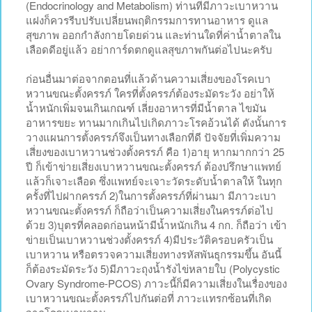
(Endocrinology and Metabolism) ท่านที่มีภาวะเบาหวาน
แฝงก็ควรรีบปรับเปลี่ยนพฤติกรรมการทานอาหาร ดูแล
สุขภาพ ออกกำลังกายโดยด่วน และท่านใดที่ค่าน้ำตาลใน
เลือดดีอยู่แล้ว อย่าการ์ดตกดูแลสุขภาพกันต่อไปนะครับ
ก่อนอื่นมาต่อจากตอนที่แล้วด้านความเสี่ยงของโรคเบา
หวานขณะตั้งครรภ์ ใครที่ตั้งครรภ์ต้องระมัดระวัง อย่าให้
น้ำหนักเพิ่มจนเกินเกณฑ์ เลี่ยงอาหารที่มีน้ำตาล ไขมัน
อาหารขยะ ทานมากเกินไปเกิดภาวะโรคอ้วนได้ ดังนั้นการ
วางแผนการตั้งครรภ์จึงเป็นทางเลือกที่ดี ปัจจัยที่เพิ่มความ
เสี่ยงของเบาหวานช่วงตั้งครรภ์ คือ 1)อายุ หากมากกว่า 25
ปี ก็เข้าข่ายเสี่ยงเบาหวานขณะตั้งครรภ์ ต้องปรึกษาแพทย์
แล้วก็เจาะเลือด ซึ่งแพทย์จะเจาะวัดระดับน้ำตาลให้ ในทุก
ครั้งที่ไปฝากครรภ์ 2)ในการตั้งครรภ์ที่ผ่านมา มีภาวะเบา
หวานขณะตั้งครรภ์ ก็ถือว่าเป็นความเสี่ยงในครรภ์ต่อไป
ด้วย 3)บุตรที่คลอดก่อนหน้ามีน้ำหนักเกิน 4 กก. ก็ถือว่า เข้า
ข่ายเป็นเบาหวานช่วงตั้งครรภ์ 4)มีประวัติครอบครัวเป็น
เบาหวาน หรือตรวจความเสี่ยงทางรหัสพันธุกรรมขึ้น อันนี้
ก็ต้องระมัดระวัง 5)มีภาวะถุงน้ำรังไข่หลายใบ (Polycystic
Ovary Syndrome-PCOS) ภาวะนี้ก็มีความเสี่ยงในเรื่องของ
เบาหวานขณะตั้งครรภ์ไปกันต่อที่ ภาวะแทรกซ้อนที่เกิด