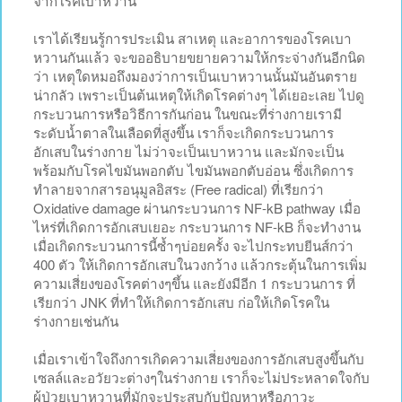
จากโรคเบาหวาน
เราได้เรียนรู้การประเมิน สาเหตุ และอาการของโรคเบา
หวานกันแล้ว จะขออธิบายขยายความให้กระจ่างกันอีกนิด
ว่า เหตุใดหมอถึงมองว่าการเป็นเบาหวานนั้นมันอันตราย
น่ากลัว เพราะเป็นต้นเหตุให้เกิดโรคต่างๆ ได้เยอะเลย ไปดู
กระบวนการหรือวิธีการกันก่อน ในขณะที่ร่างกายเรามี
ระดับน้ำตาลในเลือดที่สูงขึ้น เราก็จะเกิดกระบวนการ
อักเสบในร่างกาย ไม่ว่าจะเป็นเบาหวาน และมักจะเป็น
พร้อมกับโรคไขมันพอกตับ ไขมันพอกตับอ่อน ซึ่งเกิดการ
ทำลายจากสารอนุมูลอิสระ (Free radical) ที่เรียกว่า
Oxidative damage ผ่านกระบวนการ NF-kB pathway เมื่อ
ไหร่ที่เกิดการอักเสบเยอะ กระบวนการ NF-kB ก็จะทำงาน
เมื่อเกิดกระบวนการนี้ซ้ำๆบ่อยครั้ง จะไปกระทบยีนส์กว่า
400 ตัว ให้เกิดการอักเสบในวงกว้าง แล้วกระตุ้นในการเพิ่ม
ความเสี่ยงของโรคต่างๆขึ้น และยังมีอีก 1 กระบวนการ ที่
เรียกว่า JNK ที่ทำให้เกิดการอักเสบ ก่อให้เกิดโรคใน
ร่างกายเช่นกัน
เมื่อเราเข้าใจถึงการเกิดความเสี่ยงของการอักเสบสูงขึ้นกับ
เซลล์และอวัยวะต่างๆในร่างกาย เราก็จะไม่ประหลาดใจกับ
ผู้ป่วยเบาหวานที่มักจะประสบกับปัญหาหรือภาวะ