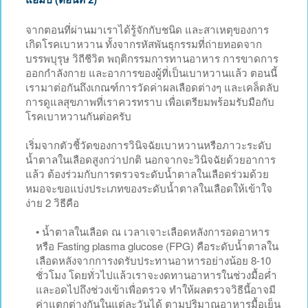
จากตอนที่ผ่านมาเราได้รู้จักกับชนิด และสาเหตุของการ
เกิดโรคเบาหวาน ทั้งจากรหัสพันธุกรรมที่ถ่ายทอดจาก
บรรพบุรุษ วิถีชีวิต พฤติกรรมการทานอาหาร การขาดการ
ออกกำลังกาย และอาการของผู้ที่เป็นเบาหวานแล้ว ตอนนี้
เรามาต่อกันถึงเกณฑ์การวัดค่าผลเลือดต่างๆ และเคล็ดลับ
การดูแลสุขภาพที่เราควรทราบ เพื่อเตรียมพร้อมรับมือกับ
โรคเบาหวานกันต่อครับ
เริ่มจากตัวชี้วัดของการวินิจฉัยเบาหวานหรือภาวะระดับ
น้ำตาลในเลือดสูงกว่าปกติ นอกจากจะวินิจฉัยด้วยอาการ
แล้ว ต้องร่วมกับการตรวจระดับน้ำตาลในเลือดร่วมด้วย
หมอจะขอแบ่งประเภทของระดับน้ำตาลในเลือดให้เข้าใจ
ง่าย 2 วิธีคือ
• น้ำตาลในเลือด ณ เวลาเจาะเลือดหลังการอดอาหาร
หรือ Fasting plasma glucose (FPG) คือระดับน้ำตาลใน
เลือดหลังจากการงดรับประทานอาหารอย่างน้อย 8-10
ชั่วโมง โดยทั่วไปแล้วเราจะงดทานอาหารในช่วงมื้อค่ำ
และอดไปถึงช่วงเข้าเพื่อตรวจ ทำให้ผลตรวจวิธีนี้อาจมี
ค่าแตกต่างกันในแต่ละวันได้ ตามปริมาณอาหารมื้อเย็น