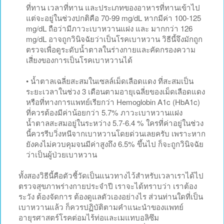
ที่ทาน เวลาที่ทาน และประเภทของอาหารที่ทานเข้าไป
แต่จะอยู่ในช่วงปกติคือ 70-99 mg/dL หากมีค่า 100-125
mg/dL ถือว่ามีภาวะเบาหวานแฝง และ มากกว่า 126
mg/dL อาจถูกวินิจฉัยว่าเป็นโรคเบาหวาน วิธีนี้จึงมักถูก
ตรวจเพื่อดูระดับน้ำตาลในร่างกายและคัดกรองความ
เสี่ยงของการเป็นโรคเบาหวานได้
• น้ำตาลเฉลี่ยสะสมในเซลล์เม็ดเลือดแดง ที่สะสมเป็น
ระยะเวลาในช่วง 3 เดือนตามอายุเฉลี่ยของเม็ดเลือดแดง
หรือที่ทางการแพทย์เรียกว่า Hemoglobin A1c (HbA1c)
ที่ควรต้องมีค่าน้อยกว่า 5.7% ภาวะเบาหวานแฝง
น้ำตาลสะสมอยู่ในระหว่าง 5.7-6.4 % ใครที่ค่าอยู่ในช่วง
นี้ควรรีบวิ่งหนีจากเบาหวานโดยด่วนเลยครับ เพราะหาก
ยังคงไม่ควบคุมจนมีค่าสูงถึง 6.5% ขึ้นไป ก็จะถูกวินิจฉัย
ว่าเป็นผู้ป่วยเบาหวาน
ทั้งสองวิธีนี้คือตัวชี้วัดเป็นแนวทางไว้สำหรับเวลาเราได้ไป
ตรวจสุขภาพร่างกายประจำปี เราจะได้ทราบว่า เราต้อง
ระวัง ต้องจัดการ ต้องดูแลตัวเองอย่างไร ส่วนท่านใดที่เป็น
เบาหวานแล้ว ก็ควรปฏิบัติตามคำแนะนำของแพทย์
อายุรศาสตร์โรคต่อมไร้ท่อและเมแทบอลิซึม