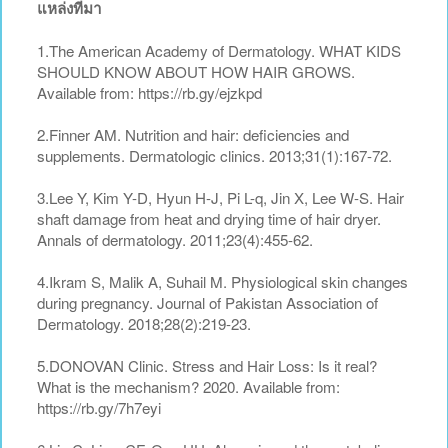
แหล่งที่มา
1.The American Academy of Dermatology. WHAT KIDS
SHOULD KNOW ABOUT HOW HAIR GROWS.
Available from: https://rb.gy/ejzkpd
2.Finner AM. Nutrition and hair: deficiencies and
supplements. Dermatologic clinics. 2013;31(1):167-72.
3.Lee Y, Kim Y-D, Hyun H-J, Pi L-q, Jin X, Lee W-S. Hair
shaft damage from heat and drying time of hair dryer.
Annals of dermatology. 2011;23(4):455-62.
4.Ikram S, Malik A, Suhail M. Physiological skin changes
during pregnancy. Journal of Pakistan Association of
Dermatology. 2018;28(2):219-23.
5.DONOVAN Clinic. Stress and Hair Loss: Is it real?
What is the mechanism? 2020. Available from:
https://rb.gy/7h7eyi