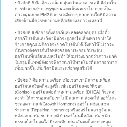
• ปัจจัยที่ 5 คือ สิ่งแวดล้อม ฝุ่นควันและสารเคมี มีส่วนใน
การทำลายสุขภาพรูขุมขนและเส้นผมเราไม่ว่าจะเป็น
ภาวะฝุ่นเยอะ PM2.5 สารเคมีต่างๆ หากท่านใดที่มีความ
เสี่ยงด้านนี้ควรพยายามหลีกเลี่ยงมลภาวะเหล่านี้
• ปัจจัยที่ 6 คือการตั้งครรภ์และหลังคลอดบุตร เมื่อตั้ง
ครรภ์โปรตีนและวิตามินก็จะถูกส่งไปเลี้ยงทารก ทำให้
ร่างกายคุณแม่ก็อาจจะขาดโปรตีนได้ จึงทำให้ไม่ว่าจะ
เป็นช่วงตั้งครรภ์หรือหลังคลอด ประกอบกับระดับ
ฮอร์โมนที่เปลี่ยนแปลงไปทำให้ผมร่วงมากกว่าภาวะปกติ
ในกลุ่มนี้แพทย์จึงอาจพิจารณาให้ทานโปรตีนจากอาหาร
เพิ่มมากขึ้น เพิ่มวิตามินและแร่ธาตุเสริมได้
• ปัจจัย 7 คือ ความเครียด เมื่อเวลาเรามีความเครียด
ฮอร์โมนเครียดก็จะสูงขึ้น เช่น ฮอร์โมนคอร์ติซอล
(Cortisol) ฮอร์โมนต่อต้านความเครียด (DHEA) ก็จะลด
ลง ทำให้การนอนหลับเราไม่มีคุณภาพ ส่งผลให้ ฮอร์โมน
ชะลอความแก่(Growth Hormone) ฮอร์โมนซ่อมแซม
ร่างกาย (Repairing Hormone) หรือฮอร์โมนอายุวัฒนะ
หลั่งออกมาน้อยกว่าปกติ ถ้าฮอร์โมนนี้หลั่งมาน้อย ผิว
พรรณก็จะไม่สดใส มีรอยเหี่ยวย่น เส้นผมก็จะบางหลุด