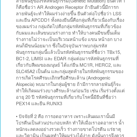
ลายพันธุ์ของรหัสพันธุกรรม(Genetic Mutation) ยีนตัวที่ 1
ก็คือชื่อว่า AR Androgen Receptor ถ้ายีนตัวนี้มีการก
ลายพันธุ์จะทำให้ผมร่วงง่ายขึ้น ยีนตัวต่อไปชื่อว่า LSS
และยีน APCDD1 ทั้งสองยีนนี้คือกลุ่มที่เกี่ยวเนื่องกับเรื่อง
ของผมร่วง กลุ่มถัดไปคือกลุ่มรหัสพันธุกรรมที่เกี่ยวข้อง
กับผมและเส้นขนบนร่างกาย ทำให้บางคนมีขนขึ้นเต็ม
ร่างกายไม่ว่าจะเป็นบริเวณหน้าแข้ง แขน หน้าอก บาง
คนก็มีขนน้อยมาก ซึ่งในปัจจุบันเราพบกลุ่มรหัส
พันธุกรรมกลุ่มนี้แล้วเป็นรหัสพันธุกรรมที่ชื่อว่า TBx15,
BC1-2, LIMSI และ EDAR กลุ่มต่อมารหัสพันธุกรรมที่
เกี่ยวกับสีผมของมนุษย์ ได้แก่ยีน MC1R, HERC2, และ
SLC45A2 เป็นต้น และกลุ่มสุดท้ายในรหัสพันธุกรรมของ
การเกิดโรคศีรษะเถิกหรือศีรษะล้าน (Androgenic
Alopecia) พบมากในกลุ่มผู้ชาย ถ้ามีการกลายพันธุ์ก็จะ
ทำให้เกิดผมร่วงบางศีรษะล้านก่อนวัย เช่น เริ่มร่วงตั้งแต่
อายุ 20 ปี รหัสพันธุกรรมที่เกี่ยวกับโรคนี้มียีนที่ชื่อว่า
PEX14 และยีน RUNX3
• ปัจจัยที่ 2 คือ การอดอาหาร เพราะเส้นผมเรานั้นมี
โปรตีนเป็นส่วนประกอบหลัก ทำให้เมื่อเราอดอาหาร น้ำ
หนักจะลดลงอย่างรวดเร็ว ร่างกายขาดโปรตีน แร่ธาตุ
และวิตามิน เป็นผลทำให้ผมร่วงได้ง่าย ดังนั้นการจึงควร