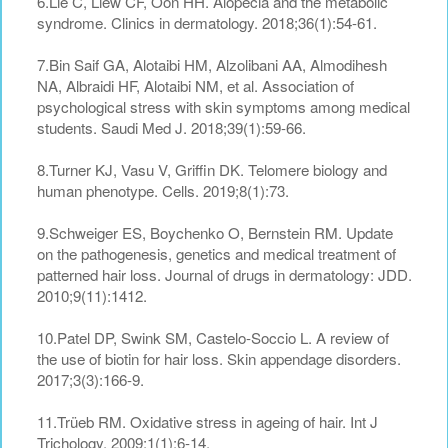
6.Lie C, Liew CF, Oon HH. Alopecia and the metabolic
syndrome. Clinics in dermatology. 2018;36(1):54-61.
7.Bin Saif GA, Alotaibi HM, Alzolibani AA, Almodihesh
NA, Albraidi HF, Alotaibi NM, et al. Association of
psychological stress with skin symptoms among medical
students. Saudi Med J. 2018;39(1):59-66.
8.Turner KJ, Vasu V, Griffin DK. Telomere biology and
human phenotype. Cells. 2019;8(1):73.
9.Schweiger ES, Boychenko O, Bernstein RM. Update
on the pathogenesis, genetics and medical treatment of
patterned hair loss. Journal of drugs in dermatology: JDD.
2010;9(11):1412.
10.Patel DP, Swink SM, Castelo-Soccio L. A review of
the use of biotin for hair loss. Skin appendage disorders.
2017;3(3):166-9.
11.Trüeb RM. Oxidative stress in ageing of hair. Int J
Trichology. 2009;1(1):6-14.