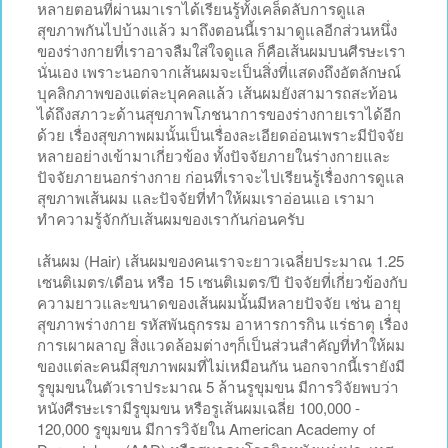
หลายตอนที่ผ่านมาเราได้เรียนรู้ทั้งเคล็ดลับการดูแล
สุขภาพกันไปบ้างแล้ว มาถึงตอนนี้เรามาดูแลอีกส่วนหนึ่ง
ของร่างกายที่เราอาจลืมใส่ใจดูแล ก็คือเส้นผมบนศีรษะเรา
นั่นเอง เพราะนอกจากเส้นผมจะเป็นสิ่งที่แสดงถึงอัตลักษณ์
บุคลิกภาพของแต่ละบุคคลแล้ว เส้นผมยังสามารถสะท้อน
ได้ถึงสภาวะด้านสุขภาพโภชนาการของร่างกายเราได้อีก
ด้วย เรื่องสุขภาพผมนั้นเป็นเรื่องละเอียดอ่อนเพราะมีปัจจัย
หลายอย่างเข้ามาเกี่ยวข้อง ทั้งปัจจัยภายในร่างกายและ
ปัจจัยภายนอกร่างกาย ก่อนที่เราจะไปเรียนรู้เรื่องการดูแล
สุขภาพเส้นผม และปัจจัยที่ทำให้ผมเราอ่อนแอ เรามา
ทำความรู้จักกับเส้นผมของเรากันก่อนครับ
เส้นผม (Hair) เส้นผมของคนเราจะยาวเฉลี่ยประมาณ 1.25
เซนติเมตร/เดือน หรือ 15 เซนติเมตร/ปี ปัจจัยที่เกี่ยวข้องกับ
ความยาวและขนาดของเส้นผมนั้นมีหลายปัจจัย เช่น อายุ
สุขภาพร่างกาย รหัสพันธุกรรม อาหารการกิน แร่ธาตุ เรื่อง
การเผาผลาญ สิ่งแวดล้อมต่างๆก็เป็นส่วนสำคัญที่ทำให้ผม
ของแต่ละคนมีสุขภาพผมที่ไม่เหมือนกัน นอกจากนี้เรายังมี
รูขุมขนในตัวเราประมาณ 5 ล้านรูขุมขน มีการวิจัยพบว่า
หนังศีรษะเรามีรูขุมขน หรือรูเส้นผมเฉลี่ย 100,000 -
120,000 รูขุมขน มีการวิจัยใน American Academy of