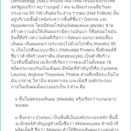
Dermatology (AAD) หรือสมาคมโรคผิวหนังแห่งประเทศ
สหรัฐอเมริกา พบว่ามนุษย์ 1 คน จะมีผมร่วงเฉลี่ยวันละ
ประมาณ 50-100 เส้นต่อวัน ส่วน รากผม (Hair Follicle) นั้น
อยู่บริเวณชั้นผิวหนังระหว่างชั้นที่ชื่อว่า Dermis และ
Hypodermis โดยมีต่อมไขมัน(Sebaceous glands) ช่วย
สร้างความมันให้เส้นผมเรามีความมันเงา ก็คือต่อมไขมัน
อันนี้ที่สร้างความมันที่เรียกว่า Sebum ออกมาหล่อเลี้ยง
เส้นผม เส้นผมคนเราประกอบไปด้วยโปรตีน (Keratin) 95
% เป็นโปรตีนแบบเกลียว (Helicoidal Protein) ซึ่งมีเซลล์ที่
ชื่อว่าตัวที่สร้างเคราติน (Keratinocyte) เป็นตัวที่สร้าง
โปรตีนขึ้นมีหน่วยเล็กๆที่เรียกว่ากรดอะมิโนทั้งหมด 18
ชนิดประกอบกันเป็นเส้นผม มีชนิดที่สำคัญๆก็คือ Cysteine,
Leucine, Arginine Threonine, Proline ส่วนที่เหลือจะเป็นไข
มัน แร่ธาตุ วิตามิน คอลลาเจน และเม็ดสี องค์ประกอบ
ภายในเส้นผมนั้นแบ่งออกเป็น 3 ส่วน คือ
o ชั้นในสุดของเส้นผม (Medulla) หรือเรียกว่าแกนกลาง
ของผม
o ชั้นกลาง (Cortex) เป็นชั้นที่เป็นองค์ประกอบหลัก ชั้นนี้
จะมีเซลล์สำคัญอยู่ตัวหนึ่งชื่อว่า Melanocytes ทำหน้าที่
ผลิตเม็ดสี ชื่อว่า Melanin ทำให้สีของเส้นผมเราแตกต่าง