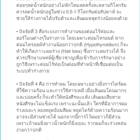
ค่อยๆลดน้ำหนักอย่างไม่หักโหมลดครั้งละหลายกิโลกรัม
ควรลดน้ำหนักอยู่ในช่วง 0.5-1 กิโลกรัมต่อสัปดาห์ จะ
ช่วยให้ร่างกายได้ปรับตัวและเส้นผมหลุดร่วงน้อยลงด้วย
• ปัจจัยที่ 3 คือระบบการทำงานของต่อมไร้ท่อและ
ฮอร์โมนต่างๆในร่างกาย โดยเฉพาะต่อมไทรอยด์ หาก
ต่อมไทรอยด์ทำงานน้อยกว่าปกติ (Hypothyroidism) ก็จะ
ทำให้เกิดภาวะผมร่วง (Hair loss) ซึ่งภาวะผมร่วงได้ จึง
ควรปรึกษาแพทย์ผู้เชี่ยวชาญเพื่อเข้ารับการรักษาอย่าง
ถูกวิธีเพราะต่อมไร้ท่อเป็นต่อมที่ทำหน้าที่เชื่อมต่อเป็น
ระบบทั่วร่างกาย
• ปัจจัยที่ 4 คือ การทำผม โดยเฉพาะอย่างยิ่งการไดร์ผม
ที่ใช้ความร้อน และการใช้สารเคมี เมื่อเส้นผมโดนมากๆ
และบ่อยครั้ง ก็จะทำให้หนังศีรษะแห้ง เส้นผมเสียหาย
หนังศีรษะไม่แข็งแรง เพราะฉะนั้นแล้ว ใครที่มีอาการผม
ร่วงเยอะๆ ลองหยุดย้อมสีผม หยุดไดร์ด้วยความร้อนมาก
อาจจะมีส่วนช่วยได้ นอกจากนี้การไว้ผมยาวก็มีส่วน
เพราะถ้าผมยิ่งยาวน้ำหนักก็ยิ่งเยอะ รากผมก็จะร่วงหล่น
ง่ายกว่าปกติ