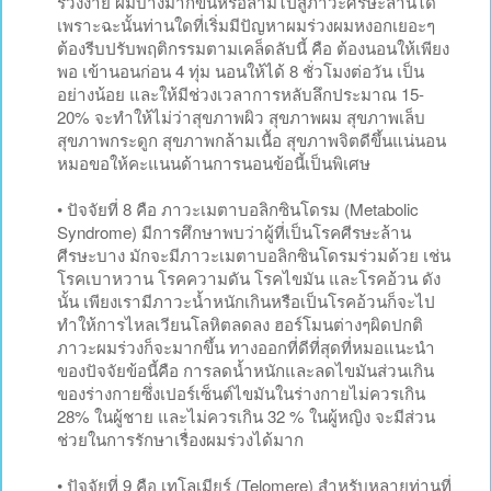
ร่วงง่าย ผมบางมากขึ้นหรือลามไปสู่ภาวะศีรษะล้านได้
เพราะฉะนั้นท่านใดที่เริ่มมีปัญหาผมร่วงผมหงอกเยอะๆ
ต้องรีบปรับพฤติกรรมตามเคล็ดลับนี้ คือ ต้องนอนให้เพียง
พอ เข้านอนก่อน 4 ทุ่ม นอนให้ได้ 8 ชั่วโมงต่อวัน เป็น
อย่างน้อย และให้มีช่วงเวลาการหลับลึกประมาณ 15-
20% จะทำให้ไม่ว่าสุขภาพผิว สุขภาพผม สุขภาพเล็บ
สุขภาพกระดูก สุขภาพกล้ามเนื้อ สุขภาพจิตดีขึ้นแน่นอน
หมอขอให้คะแนนด้านการนอนข้อนี้เป็นพิเศษ
• ปัจจัยที่ 8 คือ ภาวะเมตาบอลิกซินโดรม (Metabolic
Syndrome) มีการศึกษาพบว่าผู้ที่เป็นโรคศีรษะล้าน
ศีรษะบาง มักจะมีภาวะเมตาบอลิกซินโดรมร่วมด้วย เช่น
โรคเบาหวาน โรคความดัน โรคไขมัน และโรคอ้วน ดัง
นั้น เพียงเรามีภาวะน้ำหนักเกินหรือเป็นโรคอ้วนก็จะไป
ทำให้การไหลเวียนโลหิตลดลง ฮอร์โมนต่างๆผิดปกติ
ภาวะผมร่วงก็จะมากขึ้น ทางออกที่ดีที่สุดที่หมอแนะนำ
ของปัจจัยข้อนี้คือ การลดน้ำหนักและลดไขมันส่วนเกิน
ของร่างกายซึ่งเปอร์เซ็นต์ไขมันในร่างกายไม่ควรเกิน
28% ในผู้ชาย และไม่ควรเกิน 32 % ในผู้หญิง จะมีส่วน
ช่วยในการรักษาเรื่องผมร่วงได้มาก
• ปัจจัยที่ 9 คือ เทโลเมียร์ (Telomere) สำหรับหลายท่านที่