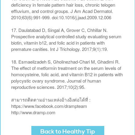
deficiency in female pattern hair loss, chronic telogen
effluvium, and control groups. J Am Acad Dermatol.
2010;63(6):991-999. doi:10.1016/j.jaad.2009.12.006
17. Daulatabad D, Singal A, Grover C, Chhillar N.
Prospective analytical controlled study evaluating serum
biotin, vitamin b12, and folic acid in patients with
premature canities. Int J Trichology. 2017;9(1):19.
18. Esmaeilzadeh S, Gholinezhad-Chari M, Ghadimi R.
The effect of metformin treatment on the serum levels of
homocysteine, folic acid, and vitamin B12 in patients with
polycystic ovary syndrome. Journal of human
reproductive sciences. 2017;10(2):95.
สามารถติดตามอ่านแหล่งอ้างอิงต่อได้ที่ :
https://www.facebook.com/drampteam
http://www.dramp.com
Back to Healthy Tip