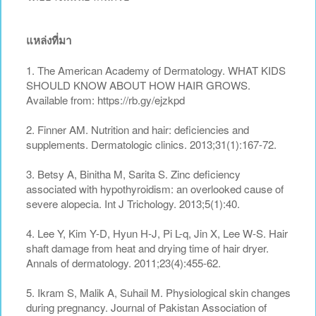
แหล่งที่มา
1. The American Academy of Dermatology. WHAT KIDS
SHOULD KNOW ABOUT HOW HAIR GROWS.
Available from: https://rb.gy/ejzkpd
2. Finner AM. Nutrition and hair: deficiencies and
supplements. Dermatologic clinics. 2013;31(1):167-72.
3. Betsy A, Binitha M, Sarita S. Zinc deficiency
associated with hypothyroidism: an overlooked cause of
severe alopecia. Int J Trichology. 2013;5(1):40.
4. Lee Y, Kim Y-D, Hyun H-J, Pi L-q, Jin X, Lee W-S. Hair
shaft damage from heat and drying time of hair dryer.
Annals of dermatology. 2011;23(4):455-62.
5. Ikram S, Malik A, Suhail M. Physiological skin changes
during pregnancy. Journal of Pakistan Association of