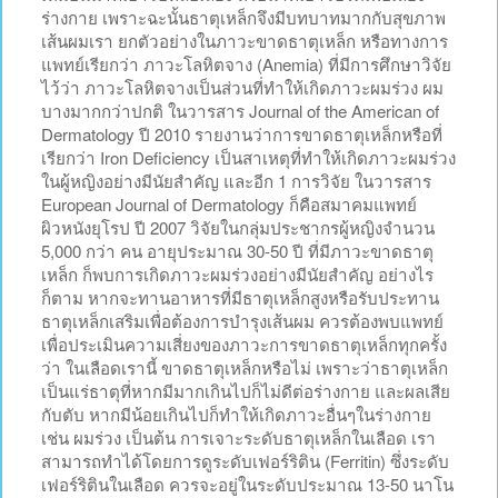
ร่างกาย เพราะฉะนั้นธาตุเหล็กจึงมีบทบาทมากกับสุขภาพ
เส้นผมเรา ยกตัวอย่างในภาวะขาดธาตุเหล็ก หรือทางการ
แพทย์เรียกว่า ภาวะโลหิตจาง (Anemia) ที่มีการศึกษาวิจัย
ไว้ว่า ภาวะโลหิตจางเป็นส่วนที่ทำให้เกิดภาวะผมร่วง ผม
บางมากกว่าปกติ ในวารสาร Journal of the American of
Dermatology ปี 2010 รายงานว่าการขาดธาตุเหล็กหรือที่
เรียกว่า Iron Deficiency เป็นสาเหตุที่ทำให้เกิดภาวะผมร่วง
ในผู้หญิงอย่างมีนัยสำคัญ และอีก 1 การวิจัย ในวารสาร
European Journal of Dermatology ก็คือสมาคมแพทย์
ผิวหนังยุโรป ปี 2007 วิจัยในกลุ่มประชากรผู้หญิงจำนวน
5,000 กว่า คน อายุประมาณ 30-50 ปี ที่มีภาวะขาดธาตุ
เหล็ก ก็พบการเกิดภาวะผมร่วงอย่างมีนัยสำคัญ อย่างไร
ก็ตาม หากจะทานอาหารที่มีธาตุเหล็กสูงหรือรับประทาน
ธาตุเหล็กเสริมเพื่อต้องการบำรุงเส้นผม ควรต้องพบแพทย์
เพื่อประเมินความเสี่ยงของภาวะการขาดธาตุเหล็กทุกครั้ง
ว่า ในเลือดเรานี้ ขาดธาตุเหล็กหรือไม่ เพราะว่าธาตุเหล็ก
เป็นแร่ธาตุที่หากมีมากเกินไปก็ไม่ดีต่อร่างกาย และผลเสีย
กับตับ หากมีน้อยเกินไปก็ทำให้เกิดภาวะอื่นๆในร่างกาย
เช่น ผมร่วง เป็นต้น การเจาะระดับธาตุเหล็กในเลือด เรา
สามารถทำได้โดยการดูระดับเฟอร์ริติน (Ferritin) ซึ่งระดับ
เฟอร์ริตินในเลือด ควรจะอยู่ในระดับประมาณ 13-50 นาโน