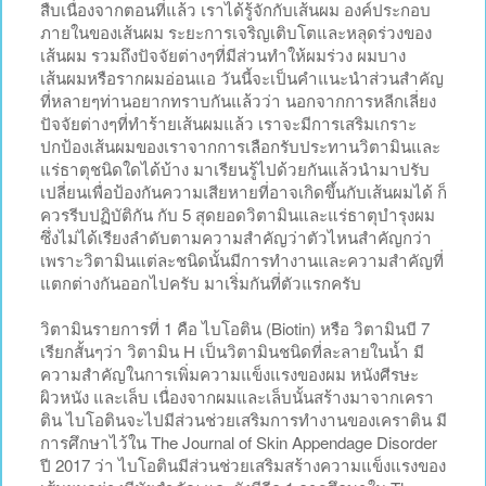
สืบเนื่องจากตอนที่แล้ว เราได้รู้จักกับเส้นผม องค์ประกอบ
ภายในของเส้นผม ระยะการเจริญเติบโตและหลุดร่วงของ
เส้นผม รวมถึงปัจจัยต่างๆที่มีส่วนทำให้ผมร่วง ผมบาง
เส้นผมหรือรากผมอ่อนแอ วันนี้จะเป็นคำแนะนำส่วนสำคัญ
ที่หลายๆท่านอยากทราบกันแล้วว่า นอกจากการหลีกเลี่ยง
ปัจจัยต่างๆที่ทำร้ายเส้นผมแล้ว เราจะมีการเสริมเกราะ
ปกป้องเส้นผมของเราจากการเลือกรับประทานวิตามินและ
แร่ธาตุชนิดใดได้บ้าง มาเรียนรู้ไปด้วยกันแล้วนำมาปรับ
เปลี่ยนเพื่อป้องกันความเสียหายที่อาจเกิดขึ้นกับเส้นผมได้ ก็
ควรรีบปฏิบัติกัน กับ 5 สุดยอดวิตามินและแร่ธาตุบำรุงผม
ซึ่งไม่ได้เรียงลำดับตามความสำคัญว่าตัวไหนสำคัญกว่า
เพราะวิตามินแต่ละชนิดนั้นมีการทำงานและความสำคัญที่
แตกต่างกันออกไปครับ มาเริ่มกันที่ตัวแรกครับ
วิตามินรายการที่ 1 คือ ไบโอติน (Biotin) หรือ วิตามินบี 7
เรียกสั้นๆว่า วิตามิน H เป็นวิตามินชนิดที่ละลายในน้ำ มี
ความสำคัญในการเพิ่มความแข็งแรงของผม หนังศีรษะ
ผิวหนัง และเล็บ เนื่องจากผมและเล็บนั้นสร้างมาจากเครา
ติน ไบโอตินจะไปมีส่วนช่วยเสริมการทำงานของเคราติน มี
การศึกษาไว้ใน The Journal of Skin Appendage Disorder
ปี 2017 ว่า ไบโอตินมีส่วนช่วยเสริมสร้างความแข็งแรงของ