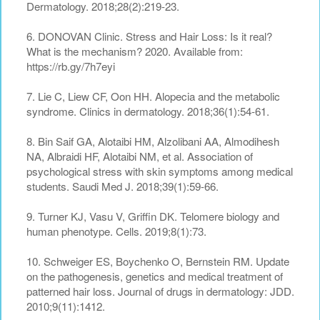
Dermatology. 2018;28(2):219-23.
6. DONOVAN Clinic. Stress and Hair Loss: Is it real?
What is the mechanism? 2020. Available from:
https://rb.gy/7h7eyi
7. Lie C, Liew CF, Oon HH. Alopecia and the metabolic
syndrome. Clinics in dermatology. 2018;36(1):54-61.
8. Bin Saif GA, Alotaibi HM, Alzolibani AA, Almodihesh
NA, Albraidi HF, Alotaibi NM, et al. Association of
psychological stress with skin symptoms among medical
students. Saudi Med J. 2018;39(1):59-66.
9. Turner KJ, Vasu V, Griffin DK. Telomere biology and
human phenotype. Cells. 2019;8(1):73.
10. Schweiger ES, Boychenko O, Bernstein RM. Update
on the pathogenesis, genetics and medical treatment of
patterned hair loss. Journal of drugs in dermatology: JDD.
2010;9(11):1412.