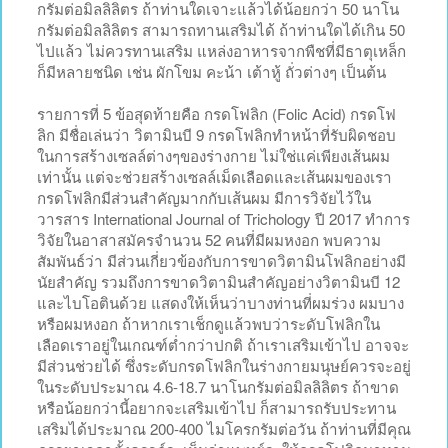
กรัมต่อมิลลิลิตร ถ้าท่านใดเจาะแล้วได้น้อยกว่า 50 นาโน
กรัมต่อมิลลิลิตร สามารถทานเสริมได้ ถ้าท่านใดได้เกิน 50
ไปแล้ว ไม่ควรทานเสริม แหล่งอาหารจากพืชที่มีธาตุเหล็ก
ก็มีหลายชนิด เช่น ผักโขม คะน้า เต้าหู้ ถั่วต่างๆ เป็นต้น
รายการที่ 5 ข้อสุดท้ายคือ กรดโฟลิก (Folic Acid) กรดโฟ
ลิก มีชื่อเล่นว่า วิตามินบี 9 กรดโฟลิกทำหน้าที่รับผิดชอบ
ในการสร้างเซลล์ต่างๆของร่างกาย ไม่ใช่แค่เพียงเส้นผม
เท่านั้น แต่จะช่วยสร้างเซลล์เม็ดเลือดและเส้นผมของเรา
กรดโฟลิกมีส่วนสำคัญมากกับเส้นผม มีการวิจัยไว้ใน
วารสาร International Journal of Trichology ปี 2017 ทำการ
วิจัยในอาสาสมัครจำนวน 52 คนที่มีผมหงอก พบความ
สัมพันธ์ว่า มีส่วนเกี่ยวข้องกับการขาดวิตามินโฟลิกอย่างมี
นัยสำคัญ รวมถึงการขาดวิตามินสำคัญอย่างวิตามินบี 12
และไบโอตินด้วย แสดงให้เห็นว่าบางท่านที่ผมร่วง ผมบาง
หรือผมหงอก ถ้าหากเราเช็กดูแล้วพบว่าระดับโฟลิกใน
เลือดเราอยู่ในเกณฑ์ต่ำกว่าปกติ ถ้าเราเสริมเข้าไป อาจจะ
มีส่วนช่วยได้ ซึ่งระดับกรดโฟลิกในร่างกายมนุษย์ควรจะอยู่
ในระดับประมาณ 4.6-18.7 นาโนกรัมต่อมิลลิลิตร ถ้าขาด
หรือน้อยกว่านี้อยากจะเสริมเข้าไป ก็สามารถรับประทาน
เสริมได้ประมาณ 200-400 ไมโครกรัมต่อวัน ถ้าท่านที่มีคุณ