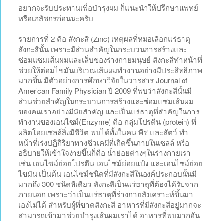
อยากจะรับประทานเพื่อบำรุงผม ก็แนะนำให้ปรึกษาแพทย์
หรือเภสัชกรก่อนนะครับ
รายการที่ 2 คือ สังกะสี (Zinc) เหตุผลที่หมอเลือกแร่ธาตุ
สังกะสีนั้น เพราะมีส่วนสำคัญในกระบวนการสร้างและ
ซ่อมแซมเส้นผมและเล็บของร่างกายมนุษย์ สังกะสีทำหน้าที่
ช่วยให้ต่อมไขมันบริเวณเส้นผมทำงานอย่างมีประสิทธิภาพ
มากขึ้น มีตัวอย่างการศึกษาวิจัยในวารสาร Journal of
American Family Physician ปี 2009 ที่พบว่าสังกะสีนั้นมี
ส่วนช่วยสำคัญในกระบวนการสร้างและซ่อมแซมเส้นผม
ของคนเราอย่างมีนัยสำคัญ และเป็นแร่ธาตุที่สำคัญในการ
ทำงานของเอนไซม์(Enzyme) คือ กลุ่มโปรตีน (protein) ที่
ผลิตโดยเซลล์สิ่งมีชีวิต พบได้ทั้งในคน พืช และสัตว์ ทำ
หน้าที่เร่งปฏิกิริยาทางชีวเคมีที่เกิดขึ้นภายในเซลล์ หรือ
อธิบายให้เข้าใจง่ายขึ้นก็คือ น้ำย่อยต่างๆในร่างกายเรา
เช่น เอนไซม์ย่อยโปรตีน เอนไซม์ย่อยแป้ง และเอนไซม์ย่อย
ไขมัน เป็นต้น เอนไซม์ชนิดที่มีสังกะสีในองค์ประกอบนั้นมี
มากถึง 300 ชนิดทีเดียว สังกะสีเป็นแร่ธาตุที่ต้องได้รับจาก
ภายนอก เพราะว่าเป็นแร่ธาตุที่ร่างกายสังเคราะห์ขึ้นมา
เองไม่ได้ สำหรับผู้ที่ขาดสังกะสี อาหารที่มีสังกะสีอยู่มากจะ
สามารถเข้ามาช่วยบำรุงเส้นผมเราได้ อาหารที่พบมากอัน