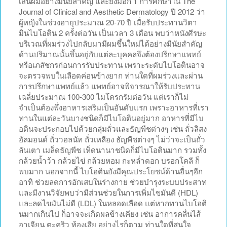
เส้นผมอย่างมีนัยสำคัญ และยังมีอีก 1 การศึกษาใน The
Journal of Clinical and Aesthetic Dermatology ปี 2012 ว่า
ผู้หญิงในช่วงอายุประมาณ 20-70 ปี เมื่อรับประทานวิตา
มินไบโอติน 2 ครั้งต่อวัน เป็นเวลา 3 เดือน พบว่าหนังศีรษะ
บริเวณที่ผมร่วงไปกลับมามีผมขึ้นใหม่ได้อย่างมีนัยสำคัญ
ด้านปริมาณนั้นขึ้นอยู่กับแต่ละบุคคลจึงต้องปรึกษาแพทย์
หรือเภสัชกรก่อนการรับประทาน เพราะระดับไบโอตินอาจ
จะตรวจพบในเลือดค่อนข้างยาก ท่านใดที่ผมร่วงและผ่าน
การปรึกษาแพทย์แล้ว แพทย์อาจพิจารณาให้รับประทาน
เฉลี่ยประมาณ 100-300 ไมโครกรัมต่อวัน แต่เราก็ไม่
จำเป็นต้องพึ่งอาหารเสริมเป็นอันดับแรก เพราะอาหารที่เรา
ทานในแต่ละวันบางชนิดก็มีไบโอตินอยู่มาก อาหารที่มีไบ
อตินจะประกอบไปด้วยกลุ่มถั่วและธัญพืชต่างๆ เช่น ถั่วลิสง
อัลมอนด์ ถั่ววอลนัท ถั่วเหลือง ธัญพืชต่างๆ ไม่ว่าจะเป็นถั่ว
ลันเตา เมล็ดธัญพืช เห็ดนานาชนิดก็มีไบโอตินมาก รวมทั้ง
กล้วยน้ำว้า กล้วยไข่ กล้วยหอม กะหล่ำดอก บรอกโคลี ก็
พบมาก นอกจากนี้ ไบโอตินยังมีคุณประโยชน์ด้านอื่นๆอีก
อาทิ ช่วยลดการอักเสบในร่างกาย ช่วยบำรุงระบบประสาท
และมีงานวิจัยพบว่ามีส่วนช่วยในการเพิ่มไขมันดี (HDL)
และลดไขมันไม่ดี (LDL) ในหลอดเลือด แต่หากทานไบโอติ
นมากเกินไป ก็อาจจะเกิดผลข้างเคียง เช่น อาการคลื่นไส้
อาเจียน ตะคริว ท้องเสีย อย่างไรก็ตาม ท่านใดที่สนใจ