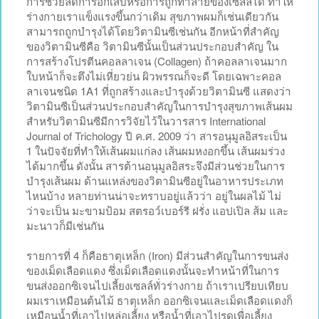
การช่วยลดการอักเสบหรือการถูกทำลายของเซลล์ได้ ทำให้
ร่างกายเราแข็งแรงขึ้นกว่าเดิม สุขภาพผมก็เช่นเดียวกัน
สามารถถูกบำรุงได้โดยวิตามินซีเช่นกัน อีกหน้าที่สำคัญ
ของวิตามินซีคือ วิตามินซีนั้นเป็นส่วนประกอบสำคัญ ใน
การสร้างโปรตีนคอลลาเจน (Collagen) ถ้าคอลลาเจนมาก
ใบหน้าก็จะตึงไม่เหี่ยวย่น ผิวพรรณก็จะดี โดยเฉพาะคอล
ลาเจนชนิด 1A1 ที่ถูกสร้างและบำรุงด้วยวิตามินซี แสดงว่า
วิตามินซีเป็นส่วนประกอบสำคัญในการบำรุงสุขภาพเส้นผม
สำหรับวิตามินซีมีการวิจัยไว้ในวารสาร International
Journal of Trichology ปี ค.ศ. 2009 ว่า สารอนุมูลอิสระเป็น
1 ในปัจจัยที่ทำให้เส้นผมแก่ลง เส้นผมหงอกขึ้น เส้นผมร่วง
ได้มากขึ้น ดังนั้น สารต้านอนุมูลอิสระจึงมีส่วนช่วยในการ
บำรุงเส้นผม ด้านแหล่งของวิตามินซีอยู่ในอาหารประเภท
ไหนบ้าง หลายท่านน่าจะทราบอยู่แล้วว่า อยู่ในผลไม้ ไม่
ว่าจะเป็น มะขามป้อม สตรอว์เบอร์รี ฝรั่ง แอปเปิล ส้ม และ
มะนาวก็มีเช่นกัน
รายการที่ 4 ก็คือธาตุเหล็ก (Iron) มีส่วนสำคัญในการขนส่ง
ของเม็ดเลือดแดง ซึ่งเม็ดเลือดแดงนั้นจะทำหน้าที่ในการ
ขนส่งออกซิเจนไปเลี้ยงเซลล์ทั่วร่างกาย ถ้าเราเปรียบเทียบ
ผมเราเหมือนต้นไม้ ธาตุเหล็ก ออกซิเจนและเม็ดเลือดแดงก็
เหมือนน้ำที่เอาไปหล่อเลี้ยง หรือน้ำที่เอาไปรดเพื่อเลี้ยง