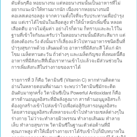
ดับต้นๆคือ หอยนางรม แต่หอยนางรมนั้นเป็นอาหารที่ไม่
อยากแนะนำให้ทานมากนัก เนื่องจากหอยนางรมมี
คอเลสเตอรอลสูง จากความตั้งใจที่จะรับประทานเพื่อบำรุง
ผม แต่เราได้ไขมันในเลือดสูง ทำให้น้ำหนักเพิ่มขึ้น หลอด
เลือดตีบ อาจไม่คุ้มค่า อย่างไรก็ตาม ก็ทราบและละไว้ใน
ฐานที่เข้าใจกันนะครับว่าในหอยนางรมนั้นมีสังกะสีมาก แต่
ยังคงต้องระวัง ดังนั้นเราก็เลี่ยงแล้วไปทานอาหารชนิดอื่นที่
บำรุงสุขภาพด้วย เส้นผมด้วย อาหารที่มีสังกะสี ได้แก่ ผัก
โขม เมล็ดทานตะวัน ถั่วต่างๆ และเมล็ดกัญชง ทั้งหมดนี้คือ
อาหารที่มีสังกะสีที่เมื่อเราทานเข้าไปแล้วจะมีส่วนช่วยใน
การเพิ่มสังกะสีในร่างกายของเราได้
รายการที่ 3 ก็คือ วิตามินซี (Vitamin C) หากท่านติดตาม
อ่านในหลายตอนที่ผ่านมา จะพบว่าวิตามินซีมักจะติด
อันดับมาทุกครั้ง วิตามินซีเป็น Powerful Antioxidant ก็คือ
สารต้านอนุมูลอิสระที่มีพลังสูงมาก สารต้านอนุมูลอิสระก็
ต้องถูกสร้างเข้าไปส่งเข้าไปเพื่อต่อสู้กับสารอนุมูลอิสระ
โดยสารอนุมูลอิสระทั้งหลายจะเข้าไปทำลายเซลล์ต่างๆใน
ร่างกาย ไม่ว่าจะทำลายผิวพรรณ ทำลายเส้นผม ทำลาย
เล็บ ทำลายสุขภาพ วิตามินซีในฐานะตัวต่อต้านที่มี
คุณภาพสูง ทำให้เมื่อร่างกายเราได้รับเข้าไปก็มีบทบาทใน