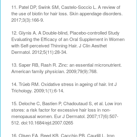
11. Patel DP, Swink SM, Castelo-Soccio L. A review of
the use of biotin for hair loss. Skin appendage disorders.
2017;3(3):166-9.
12. Glynis A. A Double-blind, Placebo-controlled Study
Evaluating the Efficacy of an Oral Supplement in Women
with Self-perceived Thinning Hair. J Clin Aesthet
Dermatol. 2012;5(11):28-34.
13. Saper RB, Rash R. Zinc: an essential micronutrient.
American family physician. 2009;79(9):768.
14. Trüeb RM. Oxidative stress in ageing of hair. Int J
Trichology. 2009;1(1):6-14.
15. Deloche C, Bastien P, Chadoutaud S, et al. Low iron
stores: a risk factor for excessive hair loss in non-
menopausal women. Eur J Dermatol. 2007;17(6):507-
512. doi:10.1684/ejd.2007.0265
16. Olsen EA, Reed KB, Cacchio PB, Caudill L. Iron