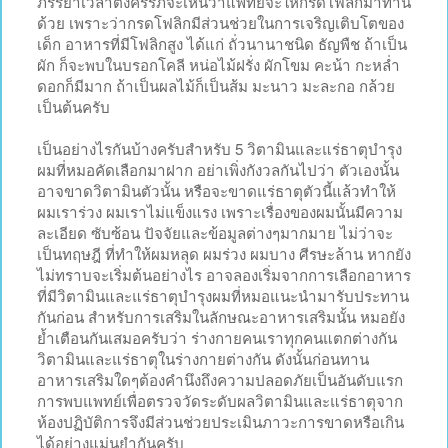
ภรรยาเวลาตั้งครรภ์จะเห็นว่าแพทย์จะให้กรดโฟลิกมาทาน
ด้วย เพราะว่ากรดโฟลิกมีส่วนช่วยในการเจริญเติบโตของ
เด็ก อาหารที่มีโฟลิกสูง ได้แก่ ถั่วนานาชนิด ธัญพืช ถ้าเป็น
ผัก ก็จะพบในบรอกโคลี หน่อไม้ฝรั่ง ผักโขม คะน้า กะหล่ำ
ดอกก็มีมาก ถ้าเป็นผลไม้ก็เป็นส้ม มะนาว มะละกอ กล้วย
เป็นต้นครับ
เป็นอย่างไรกันบ้างครับสำหรับ 5 วิตามินและแร่ธาตุบำรุง
ผมที่หมอคัดเลือกมาฝาก อย่าเพิ่งกังวลกันไปว่า ตัวเองนั้น
อาจขาดวิตามินตัวนั้น หรือจะขาดแร่ธาตุตัวนี้แล้วทำให้
ผมเราร่วง ผมเราไม่แข็งแรง เพราะเรื่องของผมนั้นมีความ
ละเอียด ซับซ้อน ปัจจัยและข้อมูลต่างๆมากมาย ไม่ว่าจะ
เป็นทฤษฎี ที่ทำให้ผมหลุด ผมร่วง ผมบาง ศีรษะล้าน หากยัง
ไม่ทราบจะเริ่มต้นอย่างไร อาจลองเริ่มจากการเลือกอาหาร
ที่มีวิตามินและแร่ธาตุบำรุงผมที่หมอแนะนำมารับประทาน
กันก่อน สำหรับการเสริมในลักษณะอาหารเสริมนั้น หมอยัง
ย้ำเตือนกันเสมอครับว่า ร่างกายคนเราทุกคนแตกต่างกัน
วิตามินและแร่ธาตุในร่างกายต่างกัน ดังนั้นก่อนทาน
อาหารเสริมใดๆต้องคำนึงถึงความปลอดภัยเป็นอันดับแรก
การพบแพทย์เพื่อตรวจวัดระดับผลวิตามินและแร่ธาตุจาก
ห้องปฏิบัติการจึงมีส่วนช่วยประเมินภาวะการขาดหรือเกิน
ได้อย่างแม่นยำกันครับ