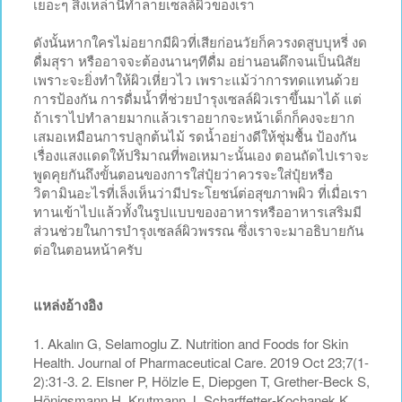
เยอะๆ สิ่งเหล่านี้ทำลายเซลล์ผิวของเรา
ดังนั้นหากใครไม่อยากมีผิวที่เสียก่อนวัยก็ควรงดสูบบุหรี่ งด
ดื่มสุรา หรืออาจจะต้องนานๆทีดื่ม อย่านอนดึกจนเป็นนิสัย
เพราะจะยิ่งทำให้ผิวเหี่ยวไว เพราะแม้ว่าการทดแทนด้วย
การป้องกัน การดื่มน้ำที่ช่วยบำรุงเซลล์ผิวเราขึ้นมาได้ แต่
ถ้าเราไปทำลายมากแล้วเราอยากจะหน้าเด็กก็คงจะยาก
เสมอเหมือนการปลูกต้นไม้ รดน้ำอย่างดีให้ชุ่มชื้น ป้องกัน
เรื่องแสงแดดให้ปริมาณที่พอเหมาะนั้นเอง ตอนถัดไปเราจะ
พูดคุยกันถึงขั้นตอนของการใส่ปุ๋ยว่าควรจะใส่ปุ๋ยหรือ
วิตามินอะไรที่เล็งเห็นว่ามีประโยชน์ต่อสุขภาพผิว ที่เมื่อเรา
ทานเข้าไปแล้วทั้งในรูปแบบของอาหารหรืออาหารเสริมมี
ส่วนช่วยในการบำรุงเซลล์ผิวพรรณ ซึ่งเราจะมาอธิบายกัน
ต่อในตอนหน้าครับ
แหล่งอ้างอิง
1. Akalın G, Selamoglu Z. Nutrition and Foods for Skin
Health. Journal of Pharmaceutical Care. 2019 Oct 23;7(1-
2):31-3. 2. Elsner P, Hölzle E, Diepgen T, Grether‐Beck S,
Hönigsmann H, Krutmann J, Scharffetter‐Kochanek K,