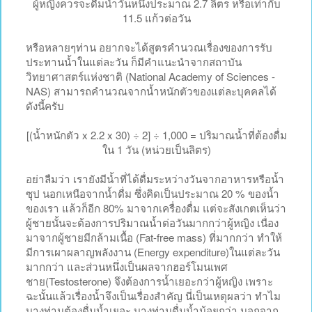
ผู้หญิงควรจะดื่มน้ำวันหนึ่งประมาณ 2.7 ลิตร หรือเท่ากับ
11.5 แก้วต่อวัน
หรือหลายๆท่าน อยากจะได้สูตรคำนวณเรื่องของการรับ
ประทานน้ำในแต่ละวัน ก็มีคำแนะนำจากสถาบัน
วิทยาศาสตร์แห่งชาติ (National Academy of Sciences -
NAS) สามารถคำนวณจากน้ำหนักตัวของแต่ละบุคคลได้
ดังนี้ครับ
[(น้ำหนักตัว x 2.2 x 30) ÷ 2] ÷ 1,000 = ปริมาณน้ำที่ต้องดื่ม
ใน 1 วัน (หน่วยเป็นลิตร)
อย่าลืมว่า เรายังมีน้ำที่ได้ดื่มระหว่างวันจากอาหารหรือน้ำ
ซุป นอกเหนือจากน้ำดื่ม ซึ่งคิดเป็นประมาณ 20 % ของน้ำ
ของเรา แล้วก็อีก 80% มาจากเครื่องดื่ม แต่จะสังเกตเห็นว่า
ผู้ชายนั้นจะต้องการปริมาณน้ำต่อวันมากกว่าผู้หญิง เนื่อง
มาจากผู้ชายมีกล้ามเนื้อ (Fat-free mass) ที่มากกว่า ทำให้
มีการเผาผลาญพลังงาน (Energy expenditure)ในแต่ละวัน
มากกว่า และส่วนหนึ่งเป็นผลจากฮอร์โมนเพศ
ชาย(Testosterone) จึงต้องการน้ำเยอะกว่าผู้หญิง เพราะ
ฉะนั้นแล้วเรื่องน้ำจึงเป็นเรื่องสำคัญ นี่เป็นเหตุผลว่า ทำไม
บางท่านต้องดื่มน้ำเยอะ บางท่านดื่มน้ำน้อยกว่า นอกจาก