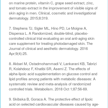
on marine protein, vitamin C, grape seed extract, zinc,
and tomato extract in the improvement of visible signs of
skin aging in men. Clinical, cosmetic and investigational
dermatology. 2015;8:319.
7. Stephens TJ, Sigler ML, Hino PD, Le Moigne A,
Dispensa L. A Randomized, double-blind, placebo-
controlled clinical trial evaluating an oral anti-aging skin
care supplement for treating photodamaged skin. The
Journal of clinical and aesthetic dermatology. 2016
Apr;9(4):25.
8. Akbari M, Ostadmohammadi V, Lankarani KB, Tabrizi
R, Kolahdooz F, Khatibi SR, Asemi Z. The effects of
alpha-lipoic acid supplementation on glucose control and
lipid profiles among patients with metabolic diseases: A
systematic review and meta-analysis of randomized
controlled trials. Metabolism. 2018 Oct 1;87:56-69.
9. Skibska B, Goraca A. The protective effect of lipoic
acid on selected cardiovascular diseases caused by age-