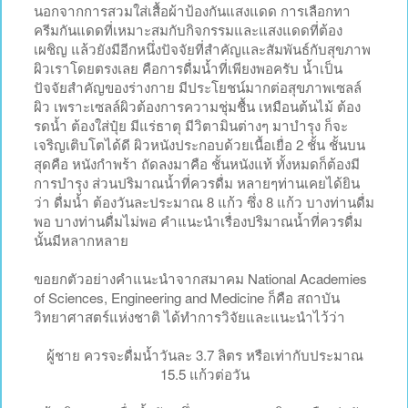
นอกจากการสวมใส่เสื้อผ้าป้องกันแสงแดด การเลือกทา
ครีมกันแดดที่เหมาะสมกับกิจกรรมและแสงแดดที่ต้อง
เผชิญ แล้วยังมีอีกหนึ่งปัจจัยที่สำคัญและสัมพันธ์กับสุขภาพ
ผิวเราโดยตรงเลย คือการดื่มน้ำที่เพียงพอครับ น้ำเป็น
ปัจจัยสำคัญของร่างกาย มีประโยชน์มากต่อสุขภาพเซลล์
ผิว เพราะเซลล์ผิวต้องการความชุ่มชื้น เหมือนต้นไม้ ต้อง
รดน้ำ ต้องใส่ปุ๋ย มีแร่ธาตุ มีวิตามินต่างๆ มาบำรุง ก็จะ
เจริญเติบโตได้ดี ผิวหนังประกอบด้วยเนื้อเยื่อ 2 ชั้น ชั้นบน
สุดคือ หนังกำพร้า ถัดลงมาคือ ชั้นหนังแท้ ทั้งหมดก็ต้องมี
การบำรุง ส่วนปริมาณน้ำที่ควรดื่ม หลายๆท่านเคยได้ยิน
ว่า ดื่มน้ำ ต้องวันละประมาณ 8 แก้ว ซึ่ง 8 แก้ว บางท่านดื่ม
พอ บางท่านดื่มไม่พอ คำแนะนำเรื่องปริมาณน้ำที่ควรดื่ม
นั้นมีหลากหลาย
ขอยกตัวอย่างคำแนะนำจากสมาคม National Academies
of Sciences, Engineering and Medicine ก็คือ สถาบัน
วิทยาศาสตร์แห่งชาติ ได้ทำการวิจัยและแนะนำไว้ว่า
ผู้ชาย ควรจะดื่มน้ำวันละ 3.7 ลิตร หรือเท่ากับประมาณ
15.5 แก้วต่อวัน