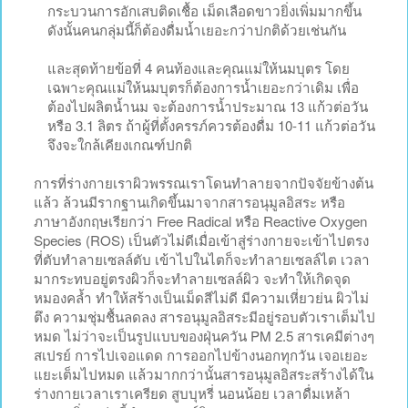
กระบวนการอักเสบติดเชื้อ เม็ดเลือดขาวยิ่งเพิ่มมากขึ้น
ดังนั้นคนกลุ่มนี้ก็ต้องดื่มน้ำเยอะกว่าปกติด้วยเช่นกัน
และสุดท้ายข้อที่ 4 คนท้องและคุณแม่ให้นมบุตร โดย
เฉพาะคุณแม่ให้นมบุตรก็ต้องการน้ำเยอะกว่าเดิม เพื่อ
ต้องไปผลิตน้ำนม จะต้องการน้ำประมาณ 13 แก้วต่อวัน
หรือ 3.1 ลิตร ถ้าผู้ที่ตั้งครรภ์ควรต้องดื่ม 10-11 แก้วต่อวัน
จึงจะใกล้เคียงเกณฑ์ปกติ
การที่ร่างกายเราผิวพรรณเราโดนทำลายจากปัจจัยข้างต้น
แล้ว ล้วนมีรากฐานเกิดขึ้นมาจากสารอนุมูลอิสระ หรือ
ภาษาอังกฤษเรียกว่า Free Radical หรือ Reactive Oxygen
Species (ROS) เป็นตัวไม่ดีเมื่อเข้าสู่ร่างกายจะเข้าไปตรง
ที่ตับทำลายเซลล์ตับ เข้าไปในไตก็จะทำลายเซลล์ไต เวลา
มากระทบอยู่ตรงผิวก็จะทำลายเซลล์ผิว จะทำให้เกิดจุด
หมองคล้ำ ทำให้สร้างเป็นเม็ดสีไม่ดี มีความเหี่ยวย่น ผิวไม่
ตึง ความชุ่มชื้นลดลง สารอนุมูลอิสระมีอยู่รอบตัวเราเต็มไป
หมด ไม่ว่าจะเป็นรูปแบบของฝุ่นควัน PM 2.5 สารเคมีต่างๆ
สเปรย์ การไปเจอแดด การออกไปข้างนอกทุกวัน เจอเยอะ
แยะเต็มไปหมด แล้วมากกว่านั้นสารอนุมูลอิสระสร้างได้ใน
ร่างกายเวลาเราเครียด สูบบุหรี่ นอนน้อย เวลาดื่มเหล้า