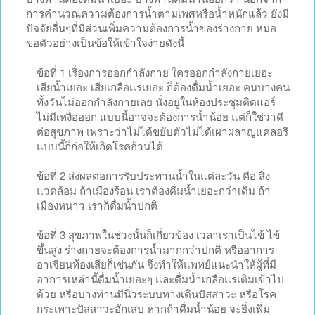
การคำนวณความต้องการน้ำตามเพศหรือน้ำหนักแล้ว ยังมี
ปัจจัยอื่นๆที่มีส่วนเพิ่มความต้องการน้ำของร่างกาย หมอ
ขอตัวอย่างเป็นข้อให้เข้าใจง่ายดังนี้
ข้อที่ 1 เรื่องการออกกำลังกาย ใครออกกำลังกายเยอะ
เสียน้ำเยอะ เสียเกลือแร่เยอะ ก็ต้องดื่มน้ำเยอะ คนบางคน
ทั้งวันไม่ออกกำลังกายเลย นั่งอยู่ในห้องประชุมติดแอร์
ไม่มีเหงื่อออก แบบนี้อาจจะต้องการน้ำน้อย แต่ก็ใช่ว่าดี
ต่อสุขภาพ เพราะว่าไม่ได้ขยับตัวไม่ได้เผาผลาญแคลอรี
แบบนี้ก็ก่อให้เกิดโรคอ้วนได้
ข้อที่ 2 ส่งผลต่อการรับประทานน้ำในแต่ละวัน คือ สิ่ง
แวดล้อม ถ้าเมืองร้อน เราต้องดื่มน้ำเยอะกว่าเดิม ถ้า
เมืองหนาว เราก็ดื่มน้ำปกติ
ข้อที่ 3 สุขภาพในช่วงนั้นก็เกี่ยวข้อง เวลาเราเป็นไข้ ไข้
ขึ้นสูง ร่างกายจะต้องการน้ำมากกว่าปกติ หรืออาการ
อาเจียนท้องเสียก็เช่นกัน จึงทำให้แพทย์แนะนำให้ผู้ที่มี
อาการเหล่านี้ดื่มน้ำเยอะๆ และดื่มน้ำเกลือแร่เติมเข้าไป
ด้วย หรือบางท่านมีนิ่วระบบทางเดินปัสสาวะ หรือโรค
กระเพาะปัสสาวะอักเสบ หากถ้าดื่มน้ำน้อย จะยิ่งเพิ่ม