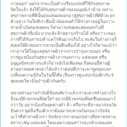
ภายนอก” นอกจากจะเป็นคำเปรียบเปรยที่ใช้กับสุขภาพ
จิตใจแล้ว ยังใช้ได้กับสุขภาพผิวของมนุษย์เราด้วย เพราะ
สุขภาพกายที่ดีนั้นย่อมส่งผลออกมาสู่สุขภาพผิวที่ดีด้วย ยก
ตัวอย่าง วันใดที่เราดื่มน้ำน้อยจนทำให้ร่างกายอยู่ในภาวะ
ขาดน้ำ(Dehydration) ก็สามารถส่งผลแสดงออกไปที่
สุขภาพผิวที่แห้ง ปากแห้ง ผิวหยาบกร้านได้ หรือภาวะของ
การที่ได้รับสารเบต้าแคโรทีนมากเกินไป สะสมในร่างกายก็
ส่งผลให้ผิวของเรากลายเป็นสีเหลืองได้ อย่างไรก็ตามแม้ว่า
เราอาจใส่ใจดูแลสุขภาพผิวจากการบำรุงภายนอก หรือ
การดูแลป้องกันสุขภาพผิวจากมลภาวะ แสงแดด หรือ
อนุมูลอิสระต่างๆแล้วก็อาจยังไม่เพียงพอ ถึงตอนนี้ท่านผู้
อ่านอาจพอคาดเดาได้แล้วว่าตอนที่เราจะมาพูดคุยแลก
เปลี่ยนความรู้กันในวันนี้ก็คือ เรื่องการดูแลปกป้องผิวกับ 5
สุดยอดวิตามินบำรุงผิวกันครับ
หลายท่านอาจกำลังมีข้อสงสัยว่าแล้วเราจะควรทำอย่างไร
จึงจะมีผิวพรรณที่สดใส? อยากมีผิวพรรณที่สดชื่นอ่อนเยาว์
กว่าวัย อยากป้องกันจุดด่างดำ ฝ้า หรือกระที่อาจมาก่อนวัย
อันควร พูดถึงเรื่องผิวเราต้องมาทบทวนกันก่อนว่าปัจจัย
อะไรที่ทำลายผิวเรา ปัจจัยจากภายนอกอย่างที่หลายๆท่าน
ทราบ เช่น แสงแดด โดยเฉพาะคุณสาวๆจะกลัวแสงแดด