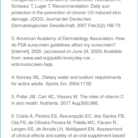
Schwarz T, Luger T. Recommendation: Daily sun
protection in the prevention of chronic UV‐induced skin
damage. JDDG: Journal der Deutschen
Dermatologischen Gesellschaft. 2007 Feb;5(2):166-73.
3. American Academy of Dermatology Association. How
do FDA sunscreen guidelines affect my sunscreen?.
[Internet]. 2020. (accessed on June 24, 2020) Available
from: www.aad.org/public/everyday-car…
ents/sunscreen-faqs
4. Kenney WL. Dietary water and sodium requirements
for active adults. Sports Sci. 2004;17:92.
5. Pullar JM, Carr AC, Vissers M. The roles of vitamin C
in skin health. Nutrients. 2017 Aug;9(8):866.
6. Costa A, Pereira ES, Assumpção EC, dos Santos FB,
Ota FS, de Oliveira Pereira M, Fidelis MC, Fávaro R,
Langen SS, de Arruda LH, Abildgaard EN. Assessment
of clinical effects and safety of an oral supplement based