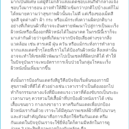
มากเป็นพิเศษ แต่ผู้ที่ไม่กลัวแสงแดดชอบเล่นกีฬากลางแจ้ง
ชอบวิ่งมาราธอน อาจทำให้สีผิวเข้มกว่าปกติไปบ้างแต่ก็ไม่
ได้หมายความว่าสุขภาพผิวนั้นจะไม่ดี แต่เรื่องของเม็ดสี
จุดสี จุดด่างดำ ฝ้า กระ หรือแม้กระทั่งความผิดปกติบาง
อย่างที่เกิดบนผิวที่อาจจะอันตรายพัฒนาไปสู่การเป็นมะเร็ง
ผิวหนังหรือเนื้องอกที่ผิวหนังได้ในอนาคต ในกรณีนี้เราก็จะ
มาเล่ากันด้วยว่าจุดที่เกิดมาจากปัจจัยเสี่ยงต่างๆจากสิ่ง
แวดล้อม เช่น สารเคมี ฝุ่น ควัน หรือแม้กระทั่งการทำลาย
จากแสงแดดซ้ำๆโดยที่เราไม่ได้ป้องกันผิวหนัง สิ่งเหล่านั้น
อาจจะทำให้เซลล์ผิวพัฒนาไปเป็นเซลล์ที่ผิดปกติได้ ทำให้
ในปัจจุบันเราจะพบอัตราการเจ็บป่วยในกลุ่มโรคมะเร็ง
ผิวหนังนั้นเพิ่มมากขึ้น
ดังนั้นการป้องกันแดดรังสียูวีคือปัจจัยเริ่มต้นของการมี
สุขภาพผิวที่ดีได้ ตัวอย่างเช่น เวลาเราจำเป็นต้องออกไป
ทำกิจกรรมกลางแจ้งที่มีแดดแรง เวลาที่ต้องขับรถเป็นระยะ
เวลานานๆ ควรสวมใส่เสื้อผ้าที่ปกป้องผิวหนังเราได้ เช่น
เสื้อแขนยาว กางเกงขายาว ทาครีมกันแดดเพื่อปกป้อง
ผิวหนังเรากันด้วย เราจะได้มีคุณภาพเซลล์ผิวที่ดีไปนานๆ
และส่วนสำคัญถัดมาคือการเลือกใช้ครีมกันแดด ครีม
กันแดดในปัจจุบันเราจะใช้ยี่ห้อใดก็ตามมีหลักในการดู
ง่ายๆ 3 ประสิทธิภาพการป้องกันหลักๆ คือ