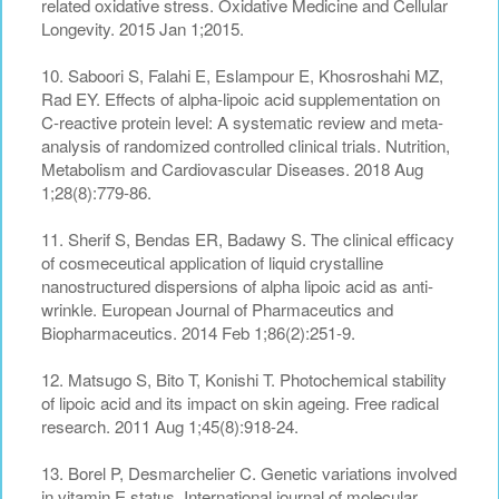
related oxidative stress. Oxidative Medicine and Cellular
Longevity. 2015 Jan 1;2015.
10. Saboori S, Falahi E, Eslampour E, Khosroshahi MZ,
Rad EY. Effects of alpha-lipoic acid supplementation on
C-reactive protein level: A systematic review and meta-
analysis of randomized controlled clinical trials. Nutrition,
Metabolism and Cardiovascular Diseases. 2018 Aug
1;28(8):779-86.
11. Sherif S, Bendas ER, Badawy S. The clinical efficacy
of cosmeceutical application of liquid crystalline
nanostructured dispersions of alpha lipoic acid as anti-
wrinkle. European Journal of Pharmaceutics and
Biopharmaceutics. 2014 Feb 1;86(2):251-9.
12. Matsugo S, Bito T, Konishi T. Photochemical stability
of lipoic acid and its impact on skin ageing. Free radical
research. 2011 Aug 1;45(8):918-24.
13. Borel P, Desmarchelier C. Genetic variations involved
in vitamin E status. International journal of molecular