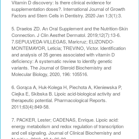
Vitamin D discovery: Is there clinical evidence for
supplementation doses?. International Journal of Growth
Factors and Stem Cells in Dentistry. 2020 Jan 1;3(1):3.
5. Draelos ZD. An Oral Supplement and the Nutrition-Skin
Connection. J Clin Aesthet Dermatol. 2019;12(7):13-6.
7.SEPULVEDA-VILLEGAS, Maricruz; ELIZONDO-
MONTEMAYOR, Leticia; TREVINO, Victor. Identification
and analysis of 35 genes associated with vitamin D
deficiency: A systematic review to identify genetic
variants. The Journal of Steroid Biochemistry and
Molecular Biology, 2020, 196: 105516.
6. Gorąca A, Huk-Kolega H, Piechota A, Kleniewska P,
Ciejka E, Skibska B. Lipoic acid-biological activity and
therapeutic potential. Pharmacological Reports.
2011;63(4):849-58.
7. PACKER, Lester; CADENAS, Enrique. Lipoic acid:
energy metabolism and redox regulation of transcription
and cell signaling. Journal of Clinical Biochemistry and