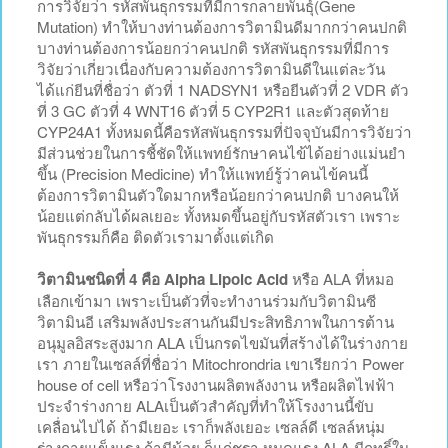
การวิจัยว่า รหัสพันธุกรรมที่มีการกลายพันธุ์(Gene
Mutation) ทำให้บางท่านต้องการวิตามินดีมากกว่าคนปกติ
บางท่านต้องการน้อยกว่าคนปกติ รหัสพันธุกรรมที่มีการ
วิจัยว่าเกี่ยวเนื่องกับความต้องการวิตามินดีในแต่ละวัน
ได้แก่ยีนที่ชื่อว่า ตัวที่ 1 NADSYN1 หรือยีนตัวที่ 2 VDR ตัว
ที่ 3 GC ตัวที่ 4 WNT16 ตัวที่ 5 CYP2R1 และตัวสุดท้าย
CYP24A1 ทั้งหมดนี้คือรหัสพันธุกรรมที่ปัจจุบันมีการวิจัยว่า
มีส่วนช่วยในการชี้ชัดให้แพทย์รักษาคนไข้ได้อย่างแม่นยำ
ขึ้น (Precision Medicine) ทำให้แพทย์รู้ว่าคนไข้คนนี้
ต้องการวิตามินตัวใดมากหรือน้อยกว่าคนปกติ บางคนให้
น้อยแต่กลับได้ผลเยอะ ทั้งหมดขึ้นอยู่กับรหัสตัวเรา เพราะ
พันธุกรรมก็คือ ติดตัวเรามาตั้งแต่เกิด
วิตามินชนิดที่ 4 คือ Alpha Lipoic Acid
หรือ ALA ที่หมอ
เลือกเข้ามา เพราะเป็นตัวที่จะทำงานร่วมกับวิตามินซี
วิตามินอี เสริมพลังประสานกันมีประสิทธิภาพในการต้าน
อนุมูลอิสระสูงมาก ALA เป็นกรดไขมันที่สร้างได้ในร่างกาย
เรา ภายในเซลล์ที่ชื่อว่า Mitochrondria เขาเรียกว่า Power
house of cell หรือว่าโรงงานผลิตพลังงาน หรือผลิตไฟฟ้า
ประจำร่างกาย ALAเป็นตัวสำคัญที่ทำให้โรงงานนี้ขับ
เคลื่อนไปได้ ถ้ามีเยอะ เราก็พลังเยอะ เซลล์ดี เซลล์หนุ่ม
ร่างกายแข็งแรง ถ้ามีน้อย ก็แก่ชรา หมดแรง ALA มีฤทธิ์ใน