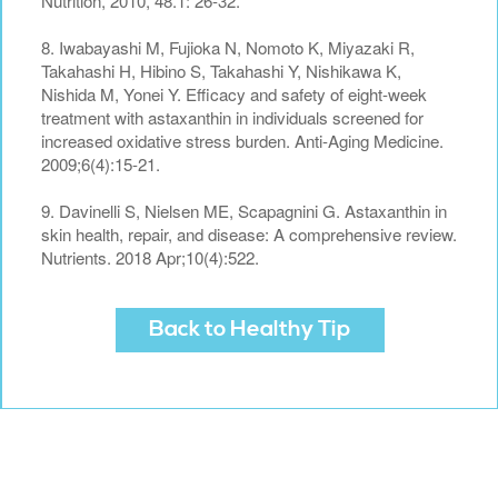
Nutrition, 2010, 48.1: 26-32.
8. Iwabayashi M, Fujioka N, Nomoto K, Miyazaki R,
Takahashi H, Hibino S, Takahashi Y, Nishikawa K,
Nishida M, Yonei Y. Efficacy and safety of eight-week
treatment with astaxanthin in individuals screened for
increased oxidative stress burden. Anti-Aging Medicine.
2009;6(4):15-21.
9. Davinelli S, Nielsen ME, Scapagnini G. Astaxanthin in
skin health, repair, and disease: A comprehensive review.
Nutrients. 2018 Apr;10(4):522.
Back to Healthy Tip