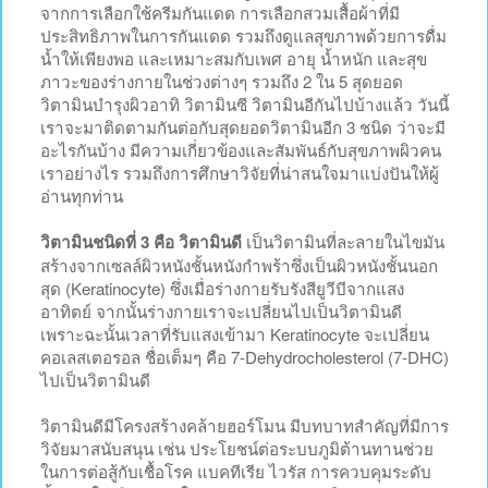
จากการเลือกใช้ครีมกันแดด การเลือกสวมเสื้อผ้าที่มี
ประสิทธิภาพในการกันแดด รวมถึงดูแลสุขภาพด้วยการดื่ม
น้ำให้เพียงพอ และเหมาะสมกับเพศ อายุ น้ำหนัก และสุข
ภาวะของร่างกายในช่วงต่างๆ รวมถึง 2 ใน 5 สุดยอด
วิตามินบำรุงผิวอาทิ วิตามินซี วิตามินอีกันไปบ้างแล้ว วันนี้
เราจะมาติดตามกันต่อกับสุดยอดวิตามินอีก 3 ชนิด ว่าจะมี
อะไรกันบ้าง มีความเกี่ยวข้องและสัมพันธ์กับสุขภาพผิวคน
เราอย่างไร รวมถึงการศึกษาวิจัยที่น่าสนใจมาแบ่งปันให้ผู้
อ่านทุกท่าน
วิตามินชนิดที่ 3 คือ วิตามินดี
เป็นวิตามินที่ละลายในไขมัน
สร้างจากเซลล์ผิวหนังชั้นหนังกำพร้าซึ่งเป็นผิวหนังชั้นนอก
สุด (Keratinocyte) ซึ่งเมื่อร่างกายรับรังสียูวีบีจากแสง
อาทิตย์ จากนั้นร่างกายเราจะเปลี่ยนไปเป็นวิตามินดี
เพราะฉะนั้นเวลาที่รับแสงเข้ามา Keratinocyte จะเปลี่ยน
คอเลสเตอรอล ชื่อเต็มๆ คือ 7-Dehydrocholesterol (7-DHC)
ไปเป็นวิตามินดี
วิตามินดีมีโครงสร้างคล้ายฮอร์โมน มีบทบาทสำคัญที่มีการ
วิจัยมาสนับสนุน เช่น ประโยชน์ต่อระบบภูมิต้านทานช่วย
ในการต่อสู้กับเชื้อโรค แบคทีเรีย ไวรัส การควบคุมระดับ