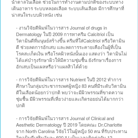
น้ำตาลในเลือด ช่วยในการทำงานตามปกติของระบบทาง
เดินอาหาร ระบบหลอดเลือด ระบบเส้นเลือด มีการศึกษาที่
น่าสนใจระบบผิวหนัง เช่น
- งานวิจัยตีพิมพ์ในวารสาร Journal of drugs in
Dermatology ในปี 2009 การทาครีม Calcitriol เป็น
วิตามินดีที่มนุษย์สร้างขึ้น ครีมที่ใส่Calcitriol หรือวิตามิน
ดี ช่วยลดการอักเสบ และลดการระคายเคืองในผู้ที่เป็น
โรคสะเก็ดเงิน หรือโรคผิวหนังนั้นเอง แสดงว่า วิตามินไม่
ได้แค่บำรุงรักษาผิวให้มีความชุ่มชื้น ยังรักษาเรื่องการ
อักเสบเป็นแผลหรือว่าแผลสิวได้ด้วย
- การวิจัยตีพิมพ์ในวารสาร Nutrient ในปี 2012 ทำการ
ศึกษาในกลุ่มประชากรเพศผู้หญิง 83 คนที่มีระดับวิตามิน
ดีในเลือดน้อยกว่าปกติ พบว่าจะมีผิวพรรณที่ขาดความ
ชุ่มชื้น มีผิวพรรณที่เหี่ยวง่ายและเกิดรอยย่นได้มากกว่า
ปกติ
- การวิจัยตีพิมพ์ในวารสาร Journal of Clinical and
Aesthetic Dermatology ปี 2019 โดยคณะ Dr.Charlotte
จาก North Carolina วิจัยไว้ในผู้หญิง 50 คน ที่รับประทาน
วิตามินดีเสริมวันละ 600 IU เป็นเวลาติดต่อกัน 12