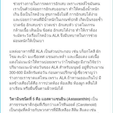
ช่วยร่างกายในการลดการอักเสบ เพราะเซลล์ไขมันคน
เราเป็นตัวปล่อยการอักเสบออกมา ทำให้คนยิ่งน้ำหนัก
เกิน ยิ่งเป็นโรคอ้วน สุขภาพยิ่งไม่ดี การอักเสบได้ง่าย
และบ่อยกว่าคนที่มีน้ำหนักในเกณฑ์ปกติ เกิดเป็นรอยช้ำ
ปวดข้อ อักเสบเข่า ปวดเข่า อักเสบหัว ปวดไมเกรน
กล้ามเนื้อ เส้นเอ็น ข้อต่อ อักเสบได้ง่าย ทำให้เราต้อง
ระมัดระวังเรื่องโรคอ้วน ALA จึงมีบทบาทในการช่วย
ผ่อนหนักให้เป็นเบา
แหล่งอาหารที่มี ALA เป็นส่วนประกอบ เช่น บร็อกโคลี ผัก
โขม คะน้า มะเขือเทศ แขนงกะหล่ำ และเนื้อแดง แต่เนื้อ
แดงไม่แนะนำให้ทานบ่อยเพราะว่าไขมันสูง มีงานวิจัยว่า
ปริมาณแนะนำต่อวันของ ALA สำหรับมนุษย์ อยู่ที่ประมาณ
300-600 มิลลิกรัมต่อวัน ก่อนทานปรึกษาผู้เชี่ยวชาญว่า
ร่างกายเราขาดแค่ไหน เพราะ ALA ถ้าทานเยอะเกินไป มี
ผลข้างเคียงได้คือ การปวดท้อง ท้องเสีย ท้องผูก คลื่นไส้
อาเจียน หรือผื่นขึ้นตามผิวหนังได้
วิตามินชนิดที่ 5 คือ แอสตาแซนธิน (Astaxanthin)
เป็น
สารธรรมชาติกลุ่มที่เรียกว่าแคโรทีนอยด์ (Carotenoid)
เป็นกลุ่มที่คล้ายกับพวกสารที่มีสีเหลือง สีส้ม สีแดง เช่น