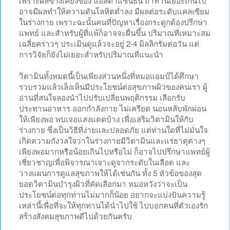
เพราะผลข้างเคียงของ แอสตาแซนธิน ถ้าทานเยอะเกินไป
อาจมีผลทำให้ความดันโลหิตต่ำลง มีผลต่อระดับแคลเซียม
ในร่างกาย เพราะฉะนั้นคนที่ปัญหาเรื่องกระดูกต้องปรึกษา
แพทย์ และสำหรับผู้ที่แพ้ก็อาจจะผื่นขึ้น ปริมาณที่เหมาะสม
เฉลี่ยคร่าวๆ ประเมินดูแล้วจะอยู่ 2-4 มิลลิกรัมต่อวัน แต่
การวิจัยก็ยังไม่เยอะสำหรับปริมาณที่แนะนำ
วิตามินทั้งหมดนี้เป็นเพียงส่วนหนึ่งที่หมอแอมป์ได้ศึกษา
รวบรวมแล้วเล็งเห็นมีประโยชน์ต่อสุขภาพผิวของคนเรา ผู้
อ่านที่สนใจลองนำไปปรับเปลี่ยนพฤติกรรม เลือกรับ
ประทานอาหาร ออกกำลังกาย ไม่เครียด นอนหลับพักผ่อน
ให้เพียงพอ พบเจอแสงแดดบ้าง เพื่อเสริมวิตามินให้กับ
ร่างกาย ซึ่งเป็นวิธีที่ง่ายและปลอดภัย แต่ท่านใดที่ไม่มั่นใจ
เกิดความกังวลใจว่าในร่างกายมีวิตามินและแร่ธาตุต่างๆ
เพียงพอมากหรือน้อยเกินไปหรือไม่ ก็อาจไปปรึกษาแพทย์ผู้
เชี่ยวชาญเพื่อพิจารณาเจาะดูจากระดับในเลือด และ
วางแผนการดูแลสุขภาพให้ได้เช่นกัน ทั้ง 5 หัวข้อของสุด
ยอดวิตามินบำรุงผิวที่คัดเลือกมา หมอหวังว่าจะเป็น
ประโยชน์ต่อทุกท่านไม่มากก็น้อย อยากจะแบ่งปันความรู้
เหล่านี้เพื่อที่จะให้ทุกท่านได้นำไปใช้ ไปบอกคนที่ตัวเองรัก
สร้างสังคมสุขภาพดีไปด้วยกันครับ