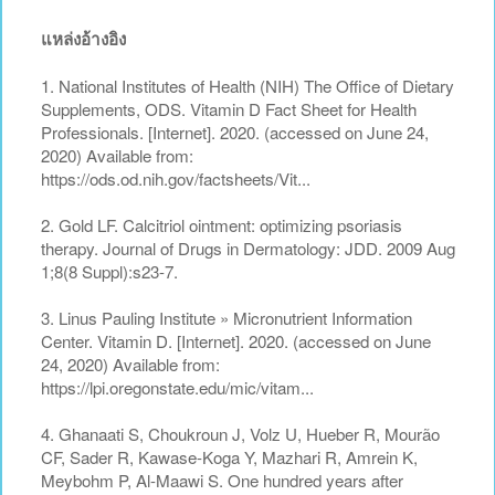
แหล่งอ้างอิง
1. National Institutes of Health (NIH) The Office of Dietary
Supplements, ODS. Vitamin D Fact Sheet for Health
Professionals. [Internet]. 2020. (accessed on June 24,
2020) Available from:
https://ods.od.nih.gov/factsheets/Vit...
2. Gold LF. Calcitriol ointment: optimizing psoriasis
therapy. Journal of Drugs in Dermatology: JDD. 2009 Aug
1;8(8 Suppl):s23-7.
3. Linus Pauling Institute » Micronutrient Information
Center. Vitamin D. [Internet]. 2020. (accessed on June
24, 2020) Available from:
https://lpi.oregonstate.edu/mic/vitam...
4. Ghanaati S, Choukroun J, Volz U, Hueber R, Mourão
CF, Sader R, Kawase-Koga Y, Mazhari R, Amrein K,
Meybohm P, Al-Maawi S. One hundred years after