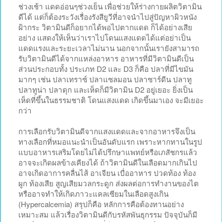
ช่วงเช้า แดดอ่อนๆช่วงเย็น เพื่อช่วยให้ร่างกายผลิตวิตามิน
ดีได้ แต่ก็ต้องระวังเรื่องรังสียูวีที่อาจนำไปสู่ปัญหาผิวหนัง
ฝ้ากระ วิตามินดีก็อยากได้พอไปตากแดด ก็ได้อย่างเสีย
อย่าง แสดงให้เห็นว่าเราไปโดนแสงแดดได้แต่อย่าเป็น
แดดแรงและระยะเวลาไม่นาน นอกจากนั้นเรายังสามารถ
รับวิตามินดีได้จากแหล่งอาหาร อาหารที่มีวิตามินดีเป็น
ส่วนประกอบทั้ง ประเภท D2 และ D3 ก็คือ ปลาที่มีไขมัน
มากๆ เช่น ปลาเทราซ์ ปลาแซลมอน ปลาซาร์ดีน ปลาทู
ปลาทูน่า ปลาดุก และเห็ดก็มีวิตามิน D2 อยู่เยอะ ยิ่งเป็น
เห็ดที่ขึ้นในธรรมชาติ โดนแสงแดด เกิดขึ้นมาเอง จะมีเยอะ
กว่า
การเลือกรับวิตามินดีจากแสงแดดและจากอาหารจึงเป็น
ทางเลือกที่หมอแนะนำเป็นอันดับแรก เพราะหากทานในรูป
แบบอาหารเสริมโดยไม่ได้ปรึกษาแพทย์หรือเภสัชกรแล้ว
อาจจะเกิดผลข้างเคียงได้ ถ้าวิตามินดีในเลือดมากเกินไป
อาจเกิดอาการคลื่นไส้ อาเจียน เบื่ออาหาร ปวดท้อง ท้อง
ผูก ท้องเสีย สูญเสียมวลกระดูก ส่งผลต่อการทำงานของไต
หรืออาจทำให้เกิดภาวะแคลเซียมในเลือดสูงเกิน
(Hypercalcemia) สรุปก็คือ หลักการคือต้องทานอย่าง
เหมาะสม แล้วเรื่องวิตามินดีกับรหัสพันธุกรรม ปัจจุบันก็มี