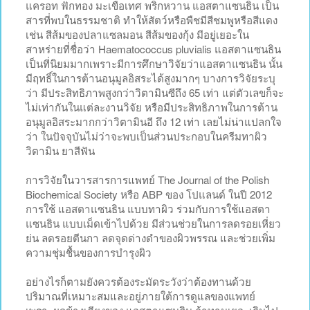
แครอท ฟักทอง มะเขือเทศ พริกหวาน แอสตาแซนธิน เป็น
สารที่พบในธรรมชาติ ทำให้สัตว์หรือพืชมีสีชมพูหรือสีแดง
เช่น สีส้มของปลาแซลมอน สีส้มของกุ้ง มีอยู่เยอะใน
สาหร่ายที่ชื่อว่า Haematococcus pluvialis แอสตาแซนธิน
เป็นที่นิยมมากเพราะมีการศึกษาวิจัยว่าแอสตาแซนธิน นั้น
มีฤทธิ์ในการต้านอนุมูลอิสระได้สูงมากๆ บางการวิจัยระบุ
ว่า มีประสิทธิภาพสูงกว่าวิตามินซีถึง 65 เท่า แต่ตัวเลขก็จะ
ไม่เท่ากันในแต่ละงานวิจัย หรือมีประสิทธิภาพในการต้าน
อนุมูลอิสระมากกว่าวิตามินอี ถึง 12 เท่า เลยไม่น่าแปลกใจ
ว่า ในปัจจุบันไม่ว่าจะพบเป็นส่วนประกอบในครีมทาผิว
วิตามิน ยาสีฟัน
การวิจัยในวารสารการแพทย์ The Journal of the Polish
Biochemical Society หรือ ABP ของ โปแลนด์ ในปี 2012
การใช้ แอสตาแซนธิน แบบทาผิว ร่วมกับการใช้แอสตา
แซนธิน แบบเม็ดเข้าไปด้วย มีส่วนช่วยในการลดรอยเหี่ยว
ย่น ลดรอยตีนกา ลดจุดด่างดำของผิวพรรณ และช่วยเพิ่ม
ความชุ่มชื้นของการบำรุงผิว
อย่างไรก็ตามยังควรต้องระมัดระวังว่าต้องทานด้วย
ปริมาณที่เหมาะสมและอยู่ภายใต้การดูแลของแพทย์