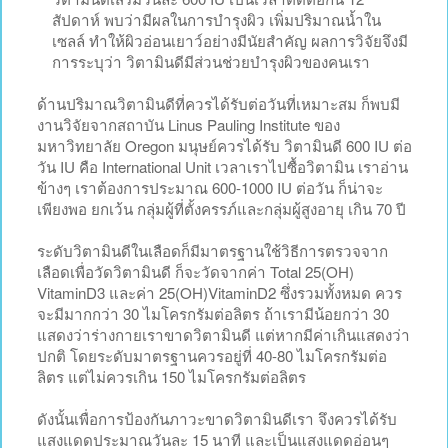
สัปดาห์ พบว่ามีผลในการบำรุงผิว เพิ่มปริมาณน้ำใน
เซลล์ ทำให้ผิวอ่อนเยาว์อย่างมีนัยสำคัญ ผลการวิจัยจึงมี
การระบุว่า วิตามินดีมีส่วนช่วยบำรุงผิวของคนเรา
ด้านปริมาณวิตามินดีที่ควรได้รับต่อวันที่เหมาะสม ก็พบมี
งานวิจัยจากสถาบัน Linus Pauling Institute ของ
มหาวิทยาลัย Oregon มนุษย์ควรได้รับ วิตามินดี 600 IU ต่อ
วัน IU คือ International Unit เวลาเราไปซื้อวิตามิน เราอ่าน
ข้างๆ เราต้องการประมาณ 600-1000 IU ต่อวัน ก็น่าจะ
เพียงพอ ยกเว้น กลุ่มผู้ที่ตั้งครรภ์และกลุ่มผู้สูงอายุ เกิน 70 ปี
ระดับวิตามินดีในเลือดก็มีมาตรฐานใช้วิธีการตรวจจาก
เลือดเพื่อวัดวิตามินดี ก็จะวัดจากค่า Total 25(OH)
VitaminD3 และค่า 25(OH)VitaminD2 ซึ่งรวมทั้งหมด ควร
จะมีมากกว่า 30 ไมโครกรัมต่อลิตร ถ้าเรามีน้อยกว่า 30
แสดงว่าร่างกายเราขาดวิตามินดี แต่หากมีค่าเกินแสดงว่า
ปกติ โดยระดับมาตรฐานควรอยู่ที่ 40-80 ไมโครกรัมต่อ
ลิตร แต่ไม่ควรเกิน 150 ไมโครกรัมต่อลิตร
ดังนั้นเพื่อการป้องกันภาวะขาดวิตามินดีเรา จึงควรได้รับ
แสงแดดประมาณวันละ 15 นาที และเป็นแสงแดดอ่อนๆ