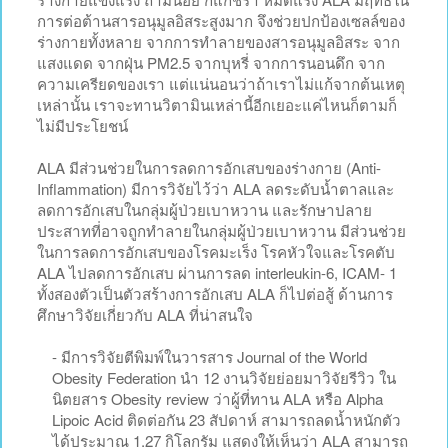
การต่อต้านสารอนุมูลอิสระสูงมาก จึงช่วยปกป้องเซลล์ของ
ร่างกายทั้งหลาย จากการทำลายของสารอนุมูลอิสระ จาก
แสงแดด จากฝุ่น PM2.5 จากบุหรี่ จากการนอนดึก จาก
ความเครียดของเรา แต่แน่นอนว่าถ้าเราไม่แก้จากต้นเหตุ
เหล่านั้น เราจะทานวิตามินเหล่านี้อีกเยอะแค่ไหนก็ตามก็
ไม่มีประโยชน์
ALA มีส่วนช่วยในการลดการอักเสบของร่างกาย (Anti-
Inflammation) มีการวิจัยไว้ว่า ALA ลดระดับน้ำตาลและ
ลดการอักเสบในกลุ่มผู้ป่วยเบาหวาน และรักษาปลาย
ประสาทที่อาจถูกทำลายในกลุ่มผู้ป่วยเบาหวาน มีส่วนช่วย
ในการลดการอักเสบของโรคมะเร็ง โรคหัวใจและโรคตับ
ALA ไปลดการอักเสบ ผ่านการลด interleukin-6, ICAM- 1
ทั้งสองตัวเป็นตัวสร้างการอักเสบ ALA ก็ไปต่อสู้ ด้านการ
ศึกษาวิจัยเกี่ยวกับ ALA ที่น่าสนใจ
- มีการวิจัยตีพิมพ์ในวารสาร Journal of the World
Obesity Federation นำ 12 งานวิจัยย่อยมาวิจัยรีวิว ใน
นิตยสาร Obesity review ว่าผู้ที่ทาน ALA หรือ Alpha
Lipoic Acid ติดต่อกัน 23 สัปดาห์ สามารถลดน้ำหนักตัว
ได้ประมาณ 1.27 กิโลกรัม แสดงให้เห็นว่า ALA สามารถ